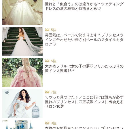
憧れと「似合う」のは違うかも＊ウェディング
ドレスの形の種類と特徴まとめ♡
雰囲気は、ベールで決まります＊プリンセスラ
インに合わせたい長さ別ベールのスタイルカタ
ログ♡
大きめフリルは女の子の夢♡フリルたっぷりの
姫ドレス激選16＊
＼やっと見つけた！／ここに行けば誰もが必ず
憧れのプリンセスに♡正統派ドレスに出会える
サロン10選
本物のお姫様みたいになりたい♩プリンセスラ