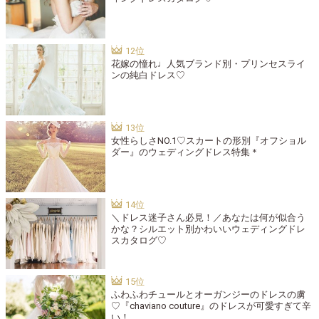
花嫁の憧れ♩人気ブランド別・プリンセスライ
ンの純白ドレス♡
女性らしさNO.1♡スカートの形別『オフショル
ダー』のウェディングドレス特集＊
＼ドレス迷子さん必見！／あなたは何が似合う
かな？シルエット別かわいいウェディングドレ
スカタログ♡
ふわふわチュールとオーガンジーのドレスの虜
♡『chaviano couture』のドレスが可愛すぎて辛
い！