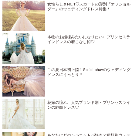
女性らしさNO.1♡スカートの形別『オフショル
ダー』のウェディングドレス特集＊
本物のお姫様みたいになりたい♩プリンセスラ
インドレスの着こなし術♡
この夏日本初上陸！Galia Lahavのウェディング
ドレスにうっとり＊
花嫁の憧れ♩人気ブランド別・プリンセスライ
ンの純白ドレス♡
あなたはどのシルエットが好き？種類別ウェデ