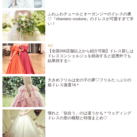
ふわふわチュールとオーガンジーのドレスの虜
♡『chaviano couture』のドレスが可愛すぎて辛
い！
【全国300店舗以上から紹介可能】ドレス探しは
ドレスコンシェルジュを経由すると提携外でも
結果得する✨
大きめフリルは女の子の夢♡フリルたっぷりの
姫ドレス激選16＊
憧れと「似合う」のは違うかも＊ウェディング
ドレスの形の種類と特徴まとめ♡