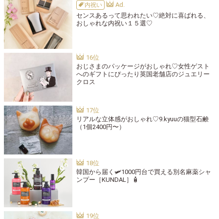
内祝い
センスあるって思われたい♡絶対に喜ばれる、
おしゃれな内祝い１５選♡
おじさまのパッケージがおしゃれ♡女性ゲスト
へのギフトにぴったり英国老舗店のジュエリー
クロス
リアルな立体感がおしゃれ♡9.kyuuの猫型石鹸
（1個2400円〜）
韓国から届く🛩1000円台で買える別名麻薬シャ
ンプー［KUNDAL］🧴