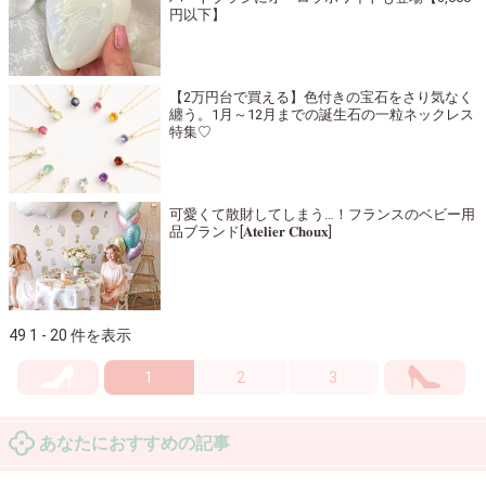
円以下】
【2万円台で買える】色付きの宝石をさり気なく
纏う。1月～12月までの誕生石の一粒ネックレス
特集♡
可愛くて散財してしまう…！フランスのベビー用
品ブランド[𝐀𝐭𝐞𝐥𝐢𝐞𝐫 𝐂𝐡𝐨𝐮𝐱]
49 1 - 20 件を表示
1
2
3
あなたにおすすめの記事