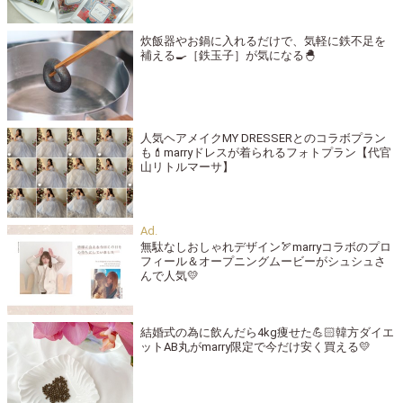
炊飯器やお鍋に入れるだけで、気軽に鉄不足を
補える🍳［鉄玉子］が気になる🐣
人気ヘアメイクMY DRESSERとのコラボプラン
も💄marryドレスが着られるフォトプラン【代官
山リトルマーサ】
無駄なしおしゃれデザイン🏹marryコラボのプロ
フィール＆オープニングムービーがシュシュさ
んで人気💛
結婚式の為に飲んだら4kg痩せた💪🏻韓方ダイエ
ットAB丸がmarry限定で今だけ安く買える💛