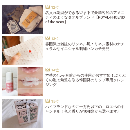
名入れ刺繍ができる♡まるで豪華客船のアメニ
ティのようなタオルブランド【ROYAL-PHOENIX
of the seas】
雰囲気は雑誌のリンネル風＊リネン素材のナチ
ュラルなイニシャル刺繍ハンカチ発見
本番の1.5ヶ月前からの使用がおすすめ！ぷくぷ
くの泡で角質を取る韓国発のリップ専用クレン
ジング
ハイブランドなのに一万円以下の、ロエベのキ
ャンドル！色と香りが10種類から選べます♩