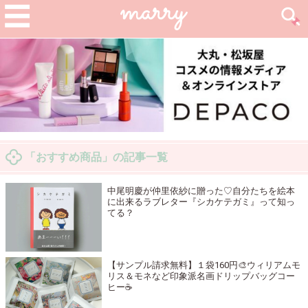
「おすすめ商品」の記事一覧
中尾明慶が仲里依紗に贈った♡自分たちを絵本
に出来るラブレター『シカケテガミ』って知っ
てる？
【サンプル請求無料】１袋160円🎨ウィリアムモ
リス＆モネなど印象派名画ドリップバッグコー
ヒー☕️