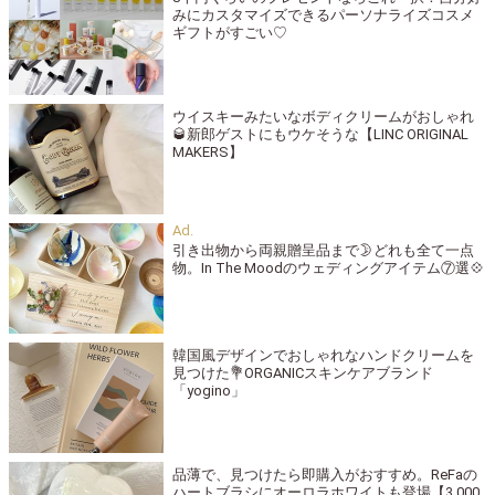
みにカスタマイズできるパーソナライズコスメ
ギフトがすごい♡
ウイスキーみたいなボディクリームがおしゃれ
🥃新郎ゲストにもウケそうな【LINC ORIGINAL
MAKERS】
引き出物から両親贈呈品まで🌛どれも全て一点
物。In The Moodのウェディングアイテム⑦選💠
韓国風デザインでおしゃれなハンドクリームを
見つけた💐ORGANICスキンケアブランド
「yogino」
品薄で、見つけたら即購入がおすすめ。ReFaの
ハートブラシにオーロラホワイトも登場【3,000