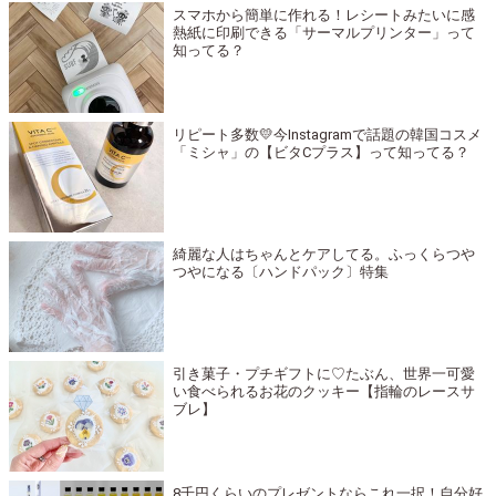
スマホから簡単に作れる！レシートみたいに感
熱紙に印刷できる「サーマルプリンター」って
知ってる？
リピート多数💛今Instagramで話題の韓国コスメ
「ミシャ」の【ビタCプラス】って知ってる？
綺麗な人はちゃんとケアしてる。ふっくらつや
つやになる〔ハンドパック〕特集
引き菓子・プチギフトに♡たぶん、世界一可愛
い食べられるお花のクッキー【指輪のレースサ
ブレ】
8千円くらいのプレゼントならこれ一択！自分好