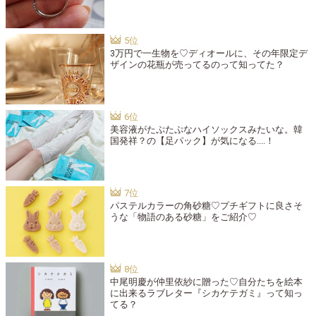
3万円で一生物を♡ディオールに、その年限定デ
ザインの花瓶が売ってるのって知ってた？
美容液がたぷたぷなハイソックスみたいな。韓
国発祥？の【足パック】が気になる....！
パステルカラーの角砂糖♡プチギフトに良さそ
うな「物語のある砂糖」をご紹介♡
中尾明慶が仲里依紗に贈った♡自分たちを絵本
に出来るラブレター『シカケテガミ』って知っ
てる？