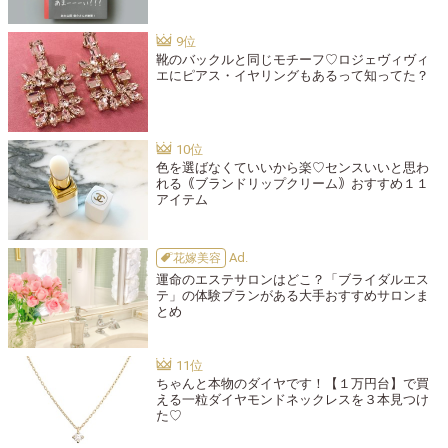
靴のバックルと同じモチーフ♡ロジェヴィヴィ
エにピアス・イヤリングもあるって知ってた？
色を選ばなくていいから楽♡センスいいと思わ
れる｟ブランドリップクリーム｠おすすめ１１
アイテム
花嫁美容
運命のエステサロンはどこ？「ブライダルエス
テ」の体験プランがある大手おすすめサロンま
とめ
ちゃんと本物のダイヤです！【１万円台】で買
える一粒ダイヤモンドネックレスを３本見つけ
た♡