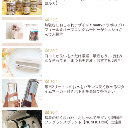
ヨルカ】
無駄なしおしゃれデザイン🏹marryコラボのプロ
フィール＆オープニングムービーがシュシュさ
んで人気💛
口コミが良いものだけ厳選！最近もう、ほぼみ
んな使ってる「まつ毛美容液」おすすめ5選＊
毎日2リットルのお水をバランス良く飲める♡タ
イムマーカー付きボトルを夫婦で持ちたい
彗星の如く現れた！おしゃれでモダンな韓国の
フレグランスブランド【NONFICTION】に注目