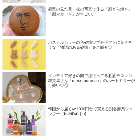
衝撃の見た目！彼の写真で作る「顔どら焼き」
「顔マカロン」がすごい。
パステルカラーの角砂糖♡プチギフトに良さそ
うな「物語のある砂糖」をご紹介♡
インテリア好きの間で流行ってる🇲🇦モロッコ
雑貨屋さん「mocomorocco」のハートミラーが
可愛い🤍🪞
韓国から届く🛩1000円台で買える別名麻薬シャ
ンプー［KUNDAL］🧴