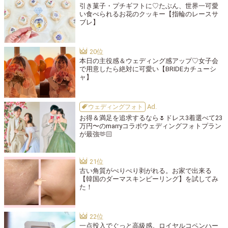
引き菓子・プチギフトに♡たぶん、世界一可愛
い食べられるお花のクッキー【指輪のレースサ
ブレ】
本日の主役感＆ウェディング感アップ♡女子会
で用意したら絶対に可愛い【BRIDEカチューシ
ャ】
ウェディングフォト
お得＆満足を追求するなら🌷ドレス3着選べて23
万円〜のmarryコラボウェディングフォトプラン
が最強🫶🏻
古い角質がぺりぺり剥がれる。お家で出来る
【韓国のダーマスキンピーリング】を試してみ
た！
一点投入でぐっと高級感。ロイヤルコペンハー