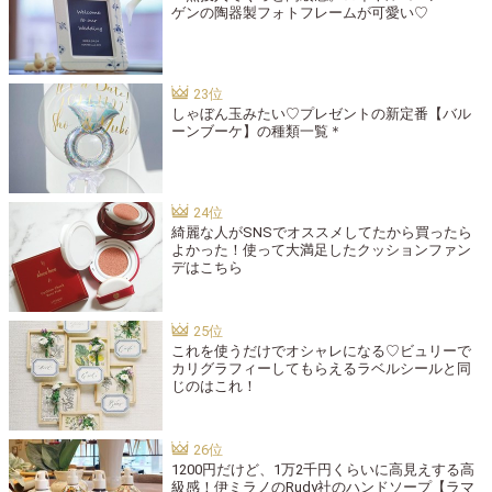
ゲンの陶器製フォトフレームが可愛い♡
しゃぼん玉みたい♡プレゼントの新定番【バル
ーンブーケ】の種類一覧＊
綺麗な人がSNSでオススメしてたから買ったら
よかった！使って大満足したクッションファン
デはこちら
これを使うだけでオシャレになる♡ビュリーで
カリグラフィーしてもらえるラベルシールと同
じのはこれ！
1200円だけど、1万2千円くらいに高見えする高
級感！伊ミラノのRudy社のハンドソープ【ラマ