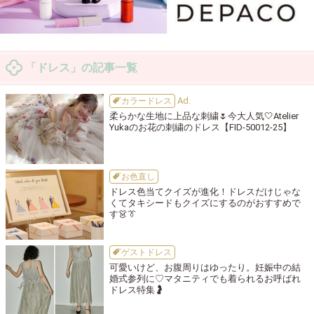
「ドレス」の記事一覧
カラードレス
柔らかな生地に上品な刺繍🌷今大人気🤍Atelier
Yukaのお花の刺繍のドレス【FID-50012-25】
お色直し
ドレス色当てクイズが進化！ドレスだけじゃな
くてタキシードもクイズにするのがおすすめで
す👗👔
ゲストドレス
可愛いけど、お腹周りはゆったり。妊娠中の結
婚式参列に♡マタニティでも着られるお呼ばれ
ドレス特集🤰