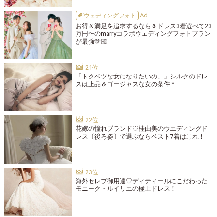
ウェディングフォト
お得＆満足を追求するなら🌷ドレス3着選べて23
万円〜のmarryコラボウェディングフォトプラン
が最強🫶🏻
「トクベツな女になりたいの。」シルクのドレ
スは上品＆ゴージャスな女の条件＊
花嫁の憧れブランド♡桂由美のウエディングド
レス〔後ろ姿〕で選ぶならベスト7着はこれ！
海外セレブ御用達♡ディティールにこだわった
モニーク・ルイリエの極上ドレス！