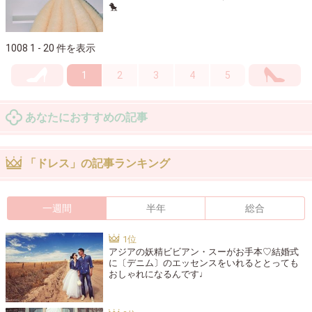
🐤
1008 1 - 20 件を表示
1
2
3
4
5
あなたにおすすめの記事
「ドレス」の記事ランキング
一週間
半年
総合
アジアの妖精ビビアン・スーがお手本♡結婚式
に〔デニム〕のエッセンスをいれるととっても
おしゃれになるんです♩