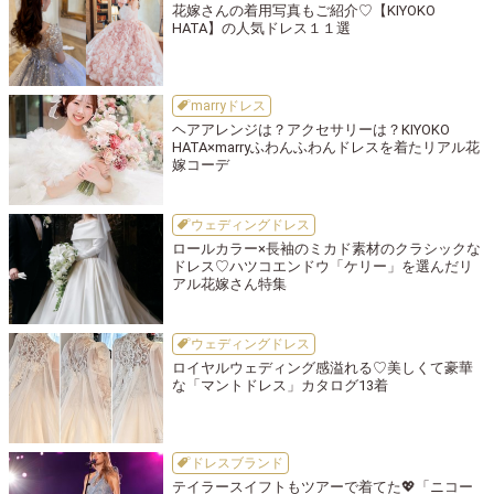
花嫁さんの着用写真もご紹介♡【KIYOKO
HATA】の人気ドレス１１選
marryドレス
ヘアアレンジは？アクセサリーは？KIYOKO
HATA×marryふわんふわんドレスを着たリアル花
嫁コーデ
ウェディングドレス
ロールカラー×長袖のミカド素材のクラシックな
ドレス♡ハツコエンドウ「ケリー」を選んだリ
アル花嫁さん特集
ウェディングドレス
ロイヤルウェディング感溢れる♡美しくて豪華
な「マントドレス」カタログ13着
ドレスブランド
テイラースイフトもツアーで着てた💖「ニコー