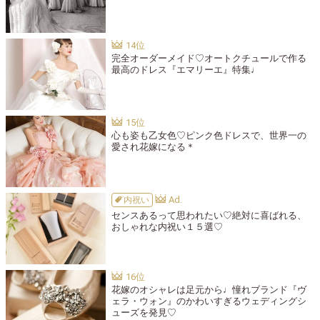
完全オーダーメイド♡オートクチュールで作る
最高のドレス『エマリーエ』特集♩
心も姿も乙女色♡ピンク色ドレスで、世界一の
愛され花嫁になる＊
内祝い
センスあるって思われたい♡絶対に喜ばれる、
おしゃれな内祝い１５選♡
花嫁のオシャレは足元から♩憧れブランド『ヴ
ェラ・ウォン』のかわいすぎるウェディングシ
ューズを発見♡