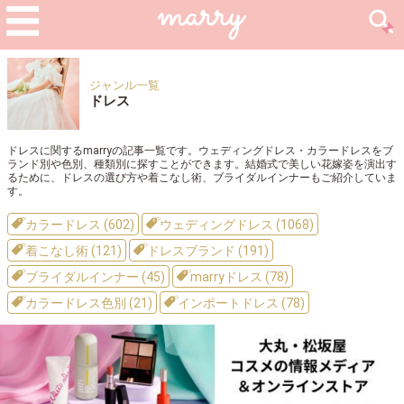
ジャンル一覧
ドレス
ドレスに関するmarryの記事一覧です。ウェディングドレス・カラードレスをブ
ランド別や色別、種類別に探すことができます。結婚式で美しい花嫁姿を演出す
るために、ドレスの選び方や着こなし術、ブライダルインナーもご紹介していま
す。
カラードレス (602)
ウェディングドレス (1068)
着こなし術 (121)
ドレスブランド (191)
ブライダルインナー (45)
marryドレス (78)
カラードレス色別 (21)
インポートドレス (78)