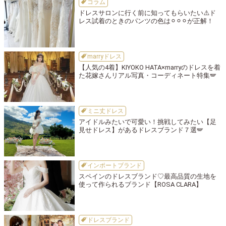
コラム
ドレスサロンに行く前に知ってもらいたい⚠️ド
レス試着のときのパンツの色は⚪︎⚪︎⚪︎が正解！
marryドレス
【人気の4着】KIYOKO HATA×marryのドレスを着
た花嫁さんリアル写真・コーディネート特集🪽
ミニ丈ドレス
アイドルみたいで可愛い！挑戦してみたい【足
見せドレス】があるドレスブランド７選🪽
インポートブランド
スペインのドレスブランド♡最高品質の生地を
使って作られるブランド【ROSA CLARA】
ドレスブランド