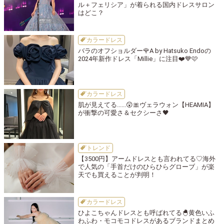
ル＋フェリシア」が着られる国内ドレスサロン
はどこ？
カラードレス
バラのオフショルダー🌹A by Hatsuko Endoの
2024年新作ドレス「Millie」に注目❤️💙🩷
カラードレス
肌が見えてる......😲🎀ヴェラウォン【HEAMIA】
が衝撃の可愛さ＆セクシーさ🖤
トレンド
【3500円】アームドレスとも言われてる♡海外
で人気の「手首だけのひらひらグローブ」が楽
天でも買えることが判明！
カラードレス
ひよこちゃんドレスとも呼ばれてる🐣黄色いふ
わふわ・モコモコドレスがあるブランドまとめ