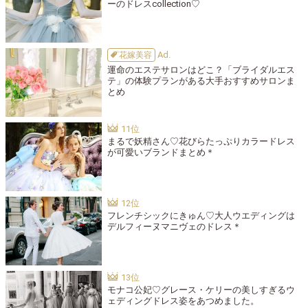
ーのドレスcollection♡
花嫁美容
運命のエステサロンはどこ？「ブライダルエス
テ」の体験プランがある大手おすすめサロンま
とめ
まるで妖精さん♡花びらたっぷりカラードレス
が可愛いブランドまとめ＊
フレンチシックにきゅん♡大人ウエディングは
デルフィーヌマニヴェのドレス＊
モナコ公妃♡グレース・ケリーの美しすぎるウ
ェディングドレス姿をあつめました。