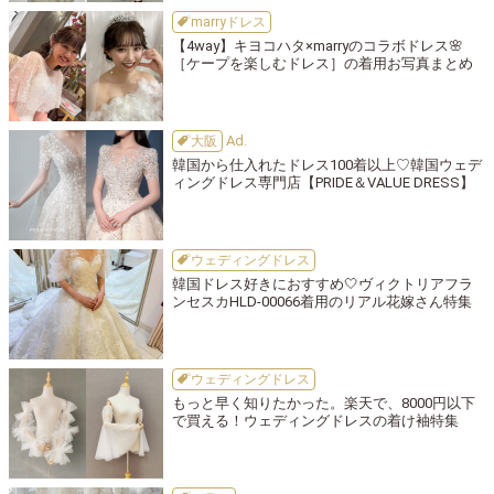
marryドレス
【4way】キヨコハタ×marryのコラボドレス🌸
［ケープを楽しむドレス］の着用お写真まとめ
大阪
韓国から仕入れたドレス100着以上♡韓国ウェデ
ィングドレス専門店【PRIDE＆VALUE DRESS】
ウェディングドレス
韓国ドレス好きにおすすめ🤍ヴィクトリアフラ
ンセスカHLD-00066着用のリアル花嫁さん特集
ウェディングドレス
もっと早く知りたかった。楽天で、8000円以下
で買える！ウェディングドレスの着け袖特集