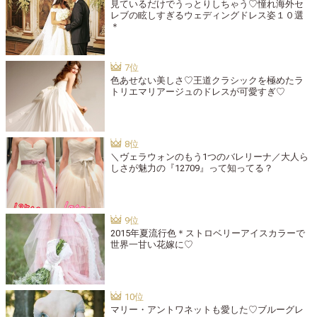
見ているだけでうっとりしちゃう♡憧れ海外セ
レブの眩しすぎるウェディングドレス姿１０選
＊
色あせない美しさ♡王道クラシックを極めたラ
トリエマリアージュのドレスが可愛すぎ♡
＼ヴェラウォンのもう1つのバレリーナ／大人ら
しさが魅力の『12709』って知ってる？
2015年夏流行色＊ストロベリーアイスカラーで
世界一甘い花嫁に♡
マリー・アントワネットも愛した♡ブルーグレ