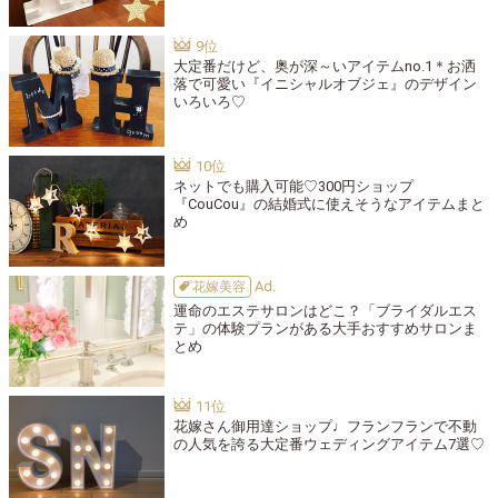
大定番だけど、奥が深～いアイテムno.1＊お洒
落で可愛い『イニシャルオブジェ』のデザイン
いろいろ♡
ネットでも購入可能♡300円ショップ
『CouCou』の結婚式に使えそうなアイテムまと
め
花嫁美容
運命のエステサロンはどこ？「ブライダルエス
テ」の体験プランがある大手おすすめサロンま
とめ
花嫁さん御用達ショップ♩フランフランで不動
の人気を誇る大定番ウェディングアイテム7選♡