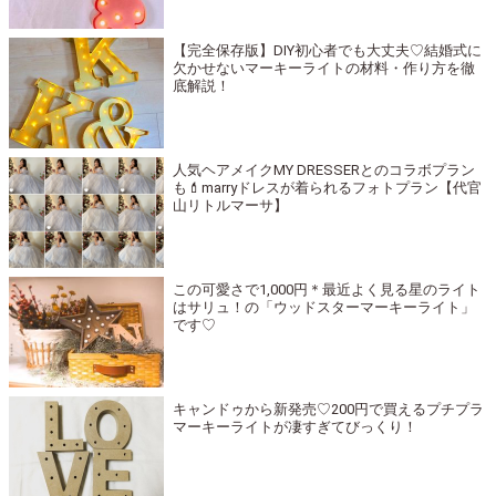
【完全保存版】DIY初心者でも大丈夫♡結婚式に
欠かせないマーキーライトの材料・作り方を徹
底解説！
人気ヘアメイクMY DRESSERとのコラボプラン
も💄marryドレスが着られるフォトプラン【代官
山リトルマーサ】
この可愛さで1,000円＊最近よく見る星のライト
はサリュ！の「ウッドスターマーキーライト」
です♡
キャンドゥから新発売♡200円で買えるプチプラ
マーキーライトが凄すぎてびっくり！