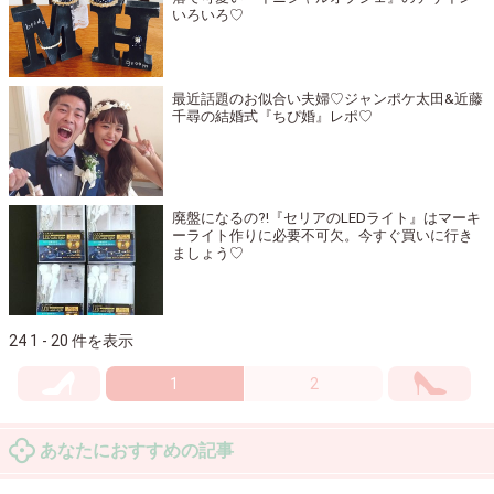
いろいろ♡
最近話題のお似合い夫婦♡ジャンポケ太田&近藤
千尋の結婚式『ちぴ婚』レポ♡
廃盤になるの?!『セリアのLEDライト』はマーキ
ーライト作りに必要不可欠。今すぐ買いに行き
ましょう♡
24 1 - 20 件を表示
1
2
あなたにおすすめの記事