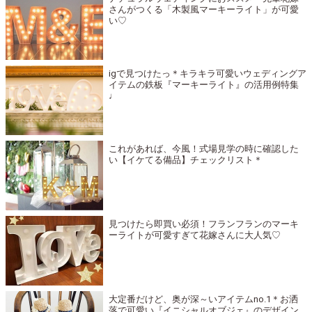
さんがつくる「木製風マーキーライト」が可愛
い♡
igで見つけたっ＊キラキラ可愛いウェディングア
イテムの鉄板『マーキーライト』の活用例特集
♩
これがあれば、今風！式場見学の時に確認した
い【イケてる備品】チェックリスト＊
見つけたら即買い必須！フランフランのマーキ
ーライトが可愛すぎて花嫁さんに大人気♡
大定番だけど、奥が深～いアイテムno.1＊お洒
落で可愛い『イニシャルオブジェ』のデザイン