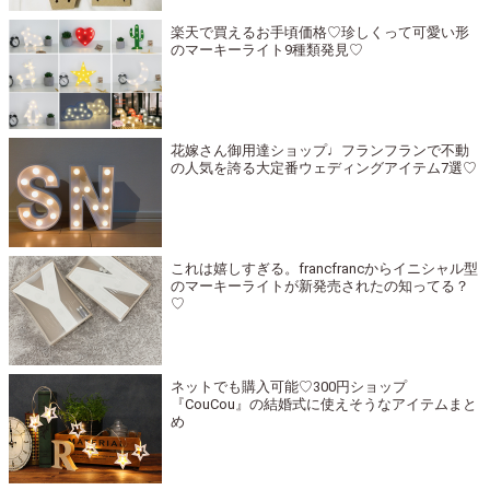
楽天で買えるお手頃価格♡珍しくって可愛い形
のマーキーライト9種類発見♡
花嫁さん御用達ショップ♩フランフランで不動
の人気を誇る大定番ウェディングアイテム7選♡
これは嬉しすぎる。francfrancからイニシャル型
のマーキーライトが新発売されたの知ってる？
♡
ネットでも購入可能♡300円ショップ
『CouCou』の結婚式に使えそうなアイテムまと
め