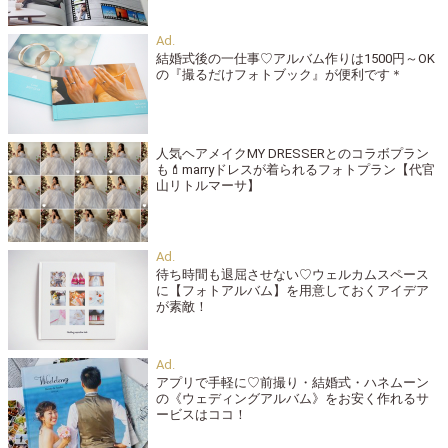
結婚式後の一仕事♡アルバム作りは1500円～OK
の『撮るだけフォトブック』が便利です＊
人気ヘアメイクMY DRESSERとのコラボプラン
も💄marryドレスが着られるフォトプラン【代官
山リトルマーサ】
待ち時間も退屈させない♡ウェルカムスペース
に【フォトアルバム】を用意しておくアイデア
が素敵！
アプリで手軽に♡前撮り・結婚式・ハネムーン
の《ウェディングアルバム》をお安く作れるサ
ービスはココ！