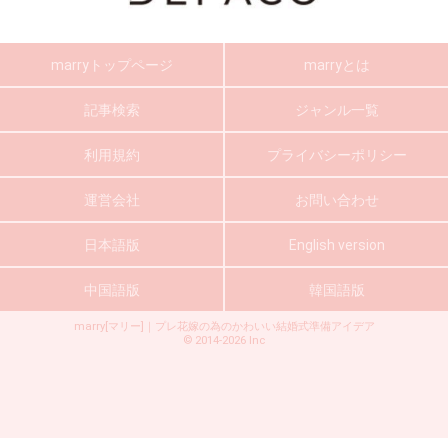
marryトップページ
marryとは
記事検索
ジャンル一覧
利用規約
プライバシーポリシー
運営会社
お問い合わせ
日本語版
English version
中国語版
韓国語版
marry[マリー]｜プレ花嫁の為のかわいい結婚式準備アイデア
©
2014-2026
Inc