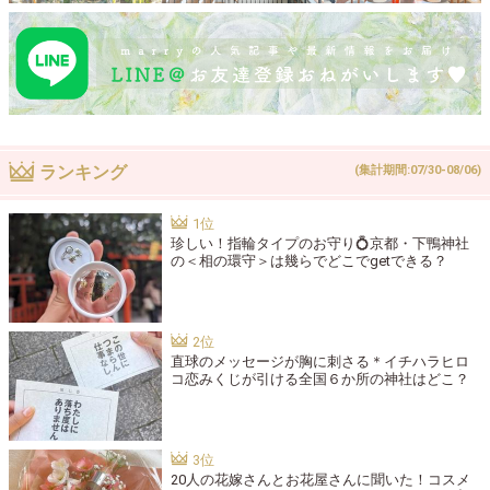
ランキング
(集計期間:07/30-08/06)
珍しい！指輪タイプのお守り💍京都・下鴨神社
の＜相の環守＞は幾らでどこでgetできる？
直球のメッセージが胸に刺さる＊イチハラヒロ
コ恋みくじが引ける全国６か所の神社はどこ？
20人の花嫁さんとお花屋さんに聞いた！コスメ