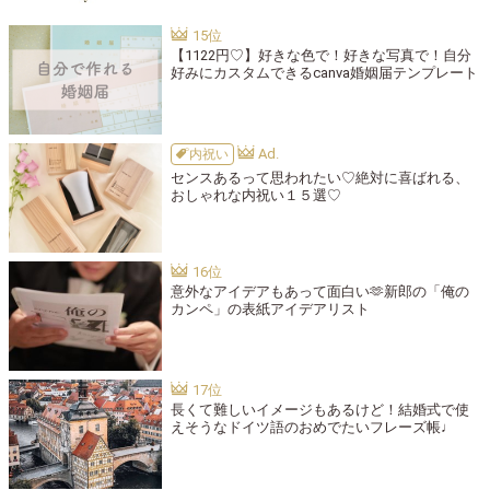
【1122円♡】好きな色で！好きな写真で！自分
好みにカスタムできるcanva婚姻届テンプレート
内祝い
センスあるって思われたい♡絶対に喜ばれる、
おしゃれな内祝い１５選♡
意外なアイデアもあって面白い🫶新郎の「俺の
カンペ」の表紙アイデアリスト
長くて難しいイメージもあるけど！結婚式で使
えそうなドイツ語のおめでたいフレーズ帳♩