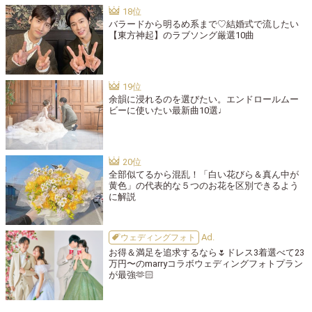
バラードから明るめ系まで♡結婚式で流したい
【東方神起】のラブソング厳選10曲
余韻に浸れるのを選びたい。エンドロールムー
ビーに使いたい最新曲10選♩
全部似てるから混乱！「白い花びら＆真ん中が
黄色」の代表的な５つのお花を区別できるよう
に解説
ウェディングフォト
お得＆満足を追求するなら🌷ドレス3着選べて23
万円〜のmarryコラボウェディングフォトプラン
が最強🫶🏻