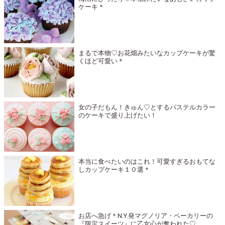
ケーキ＊
まるで本物♡お花畑みたいなカップケーキが驚
くほど可愛い＊
女の子だもん！きゅん♡とするパステルカラー
のケーキで盛り上げたい！
本当に食べたいのはこれ！可愛すぎるおもてな
しカップケーキ１０選＊
お店へ急げ＊N.Y.発マグノリア・ベーカリーの
『限定スイーツ』に乙女心が奪われた♡