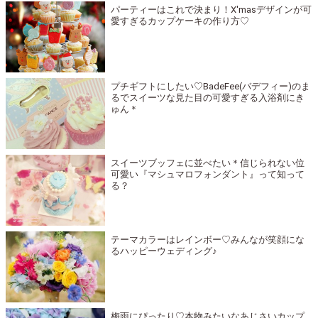
パーティーはこれで決まり！X'masデザインが可
愛すぎるカップケーキの作り方♡
プチギフトにしたい♡BadeFee(バデフィー)のま
るでスイーツな見た目の可愛すぎる入浴剤にき
ゅん＊
スイーツブッフェに並べたい＊信じられない位
可愛い『マシュマロフォンダント』って知って
る？
テーマカラーはレインボー♡みんなが笑顔にな
るハッピーウェディング♪
梅雨にぴったり♡本物みたいなあじさいカップ