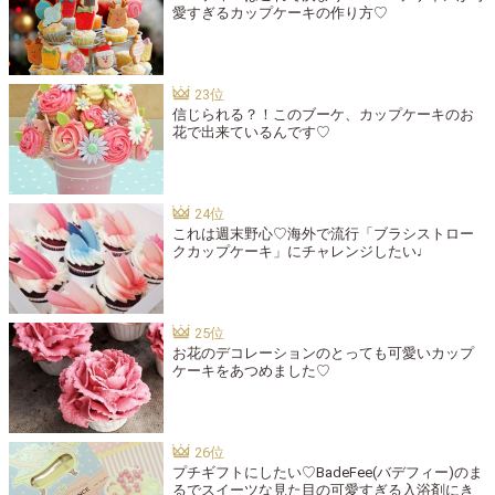
愛すぎるカップケーキの作り方♡
信じられる？！このブーケ、カップケーキのお
花で出来ているんです♡
これは週末野心♡海外で流行「ブラシストロー
クカップケーキ」にチャレンジしたい♩
お花のデコレーションのとっても可愛いカップ
ケーキをあつめました♡
プチギフトにしたい♡BadeFee(バデフィー)のま
るでスイーツな見た目の可愛すぎる入浴剤にき