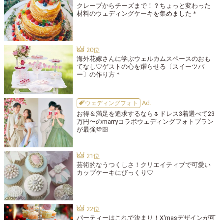
クレープからチーズまで！？ちょっと変わった
材料のウェディングケーキを集めました＊
海外花嫁さんに学ぶウェルカムスペースのおも
てなし♡ゲストの心を躍らせる〔スイーツバ
ー〕の作り方＊
ウェディングフォト
お得＆満足を追求するなら🌷ドレス3着選べて23
万円〜のmarryコラボウェディングフォトプラン
が最強🫶🏻
芸術的なうつくしさ！クリエイティブで可愛い
カップケーキにびっくり♡
パーティーはこれで決まり！X'masデザインが可