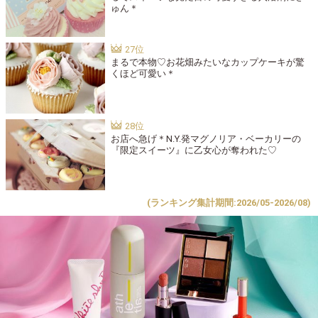
ゅん＊
まるで本物♡お花畑みたいなカップケーキが驚
くほど可愛い＊
お店へ急げ＊N.Y.発マグノリア・ベーカリーの
『限定スイーツ』に乙女心が奪われた♡
(ランキング集計期間:2026/05-2026/08)