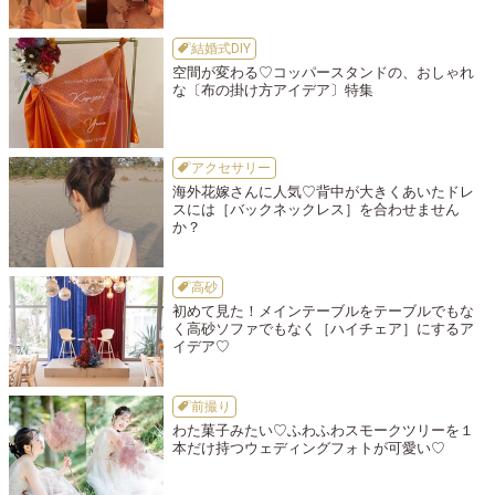
結婚式DIY
空間が変わる♡コッパースタンドの、おしゃれ
な〔布の掛け方アイデア〕特集
アクセサリー
海外花嫁さんに人気♡背中が大きくあいたドレ
スには［バックネックレス］を合わせません
か？
高砂
初めて見た！メインテーブルをテーブルでもな
く高砂ソファでもなく［ハイチェア］にするア
イデア♡
前撮り
わた菓子みたい♡ふわふわスモークツリーを１
本だけ持つウェディングフォトが可愛い♡