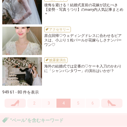
後悔を避ける！結婚式直前の花嫁が読むべき
【姿勢・写真うつり】のmarry内人気記事まとめ
＊
アクセサリー
原点回帰♡ウェディングドレスに合わせるピア
スは、小ぶり１粒パールが花嫁らしさナンバー
ワン♡
披露宴演出
海外の結婚式では定番の♡ケーキ入刀のかわり
に「シャンパンタワー」の演出はいかが？
949 61 - 80 件を表示
2
3
4
5
6
"ベール"を含むキーワード