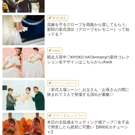
挙式演出
花嫁を守るグローブを両親から渡してもらう。
新郎の挙式演出［グローブセレモニー］って知
ってる？
news
順次入荷中♡KIYOKO HATA×marryの新作コレク
ション全デザインはこちらからcheck
バージンロード
〔挙式入場シーン〕お父さん・お母さんの間に
挟まれて３人で登場する演出が素敵♡
ブライダルシャワー
本日の主役感＆ウェディング感アップ♡女子会
で用意したら絶対に可愛い【BRIDEカチューシ
ャ】