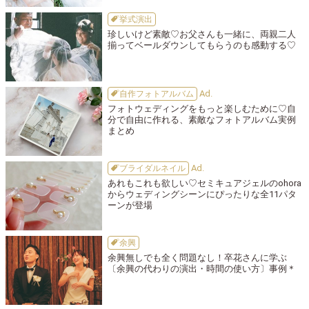
挙式演出
珍しいけど素敵♡お父さんも一緒に、両親二人
揃ってベールダウンしてもらうのも感動する♡
自作フォトアルバム
フォトウェディングをもっと楽しむために♡自
分で自由に作れる、素敵なフォトアルバム実例
まとめ
ブライダルネイル
あれもこれも欲しい♡セミキュアジェルのohora
からウェディングシーンにぴったりな全11パタ
ーンが登場
余興
余興無しでも全く問題なし！卒花さんに学ぶ
〔余興の代わりの演出・時間の使い方〕事例＊