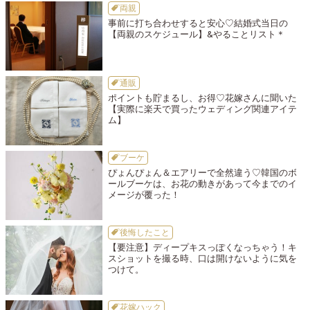
両親
事前に打ち合わせすると安心♡結婚式当日の
【両親のスケジュール】&やることリスト＊
通販
ポイントも貯まるし、お得♡花嫁さんに聞いた
【実際に楽天で買ったウェディング関連アイテ
ム】
ブーケ
ぴょんぴょん＆エアリーで全然違う♡韓国のボ
ールブーケは、お花の動きがあって今までのイ
メージが覆った！
後悔したこと
【要注意】ディープキスっぽくなっちゃう！キ
スショットを撮る時、口は開けないように気を
つけて。
花嫁ハック