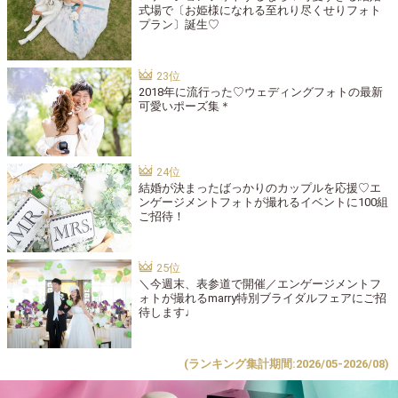
式場で〔お姫様になれる至れり尽くせりフォト
プラン〕誕生♡
2018年に流行った♡ウェディングフォトの最新
可愛いポーズ集＊
結婚が決まったばっかりのカップルを応援♡エ
ンゲージメントフォトが撮れるイベントに100組
ご招待！
＼今週末、表参道で開催／エンゲージメントフ
ォトが撮れるmarry特別ブライダルフェアにご招
待します♩
(ランキング集計期間:2026/05-2026/08)