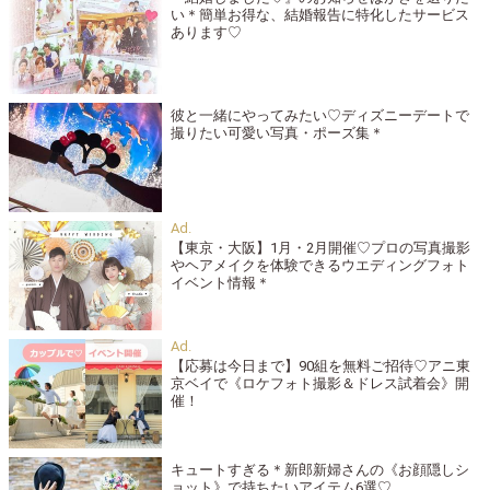
い＊簡単お得な、結婚報告に特化したサービス
あります♡
彼と一緒にやってみたい♡ディズニーデートで
撮りたい可愛い写真・ポーズ集＊
【東京・大阪】1月・2月開催♡プロの写真撮影
やヘアメイクを体験できるウエディングフォト
イベント情報＊
【応募は今日まで】90組を無料ご招待♡アニ東
京ベイで《ロケフォト撮影＆ドレス試着会》開
催！
キュートすぎる＊新郎新婦さんの《お顔隠しシ
ョット》で持ちたいアイテム6選♡