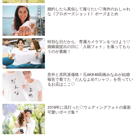
婚約したら真似して撮りたい♡海外のおしゃれ
な《プロポーズショット》ポーズまとめ
特別な日だから、専属カメラマンをつけよう♡
婚姻届提出の日に「入籍フォト」を撮ってもら
うのが素敵！
意外と庶民派価格！元AKB48高橋みなみが結婚
報告で着てた「だんなよめTシャツ」を売ってい
るお店はここ♡
2018年に流行った♡ウェディングフォトの最新
可愛いポーズ集＊