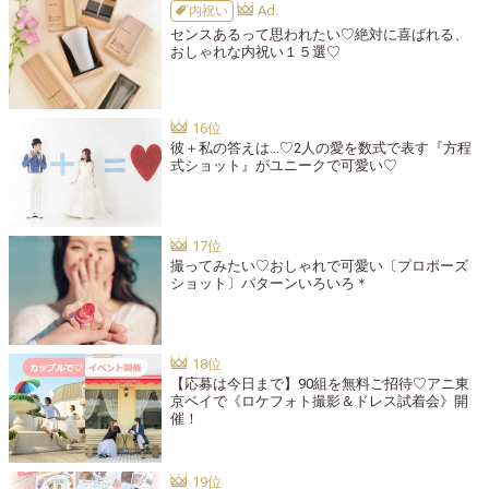
内祝い
センスあるって思われたい♡絶対に喜ばれる、
おしゃれな内祝い１５選♡
彼＋私の答えは...♡2人の愛を数式で表す『方程
式ショット』がユニークで可愛い♡
撮ってみたい♡おしゃれで可愛い〔プロポーズ
ショット〕パターンいろいろ＊
【応募は今日まで】90組を無料ご招待♡アニ東
京ベイで《ロケフォト撮影＆ドレス試着会》開
催！