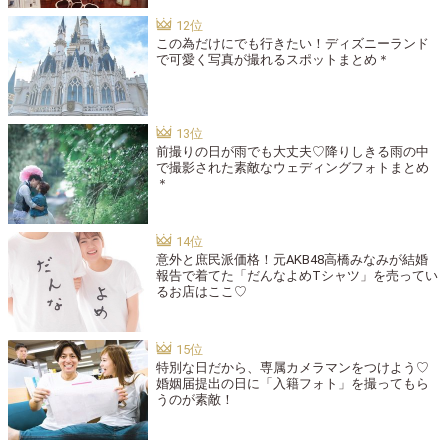
この為だけにでも行きたい！ディズニーランド
で可愛く写真が撮れるスポットまとめ＊
前撮りの日が雨でも大丈夫♡降りしきる雨の中
で撮影された素敵なウェディングフォトまとめ
＊
意外と庶民派価格！元AKB48高橋みなみが結婚
報告で着てた「だんなよめTシャツ」を売ってい
るお店はここ♡
特別な日だから、専属カメラマンをつけよう♡
婚姻届提出の日に「入籍フォト」を撮ってもら
うのが素敵！