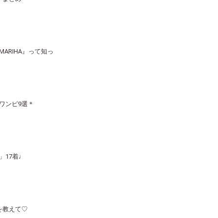
RIHA』って知っ
ワンピ9選＊
」17着♩
を教えて♡