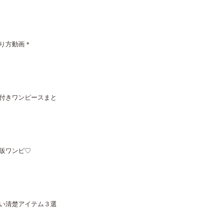
り方動画＊
付きワンピースまと
販ワンピ♡
い清楚アイテム３選