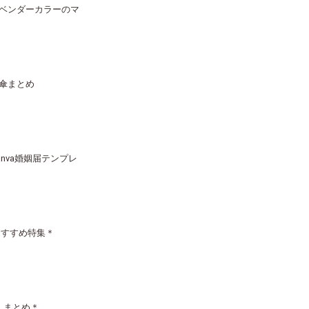
ベンダーカラーのマ
傘まとめ
nva婚姻届テンプレ
おすすめ特集＊
〕まとめ＊