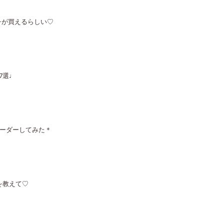
チが買えるらしい♡
7選♩
オーダーしてみた＊
を教えて♡