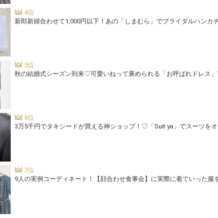
新郎新婦合わせて1,000円以下！あの「しまむら」でブライダルハンカ
秋の結婚式シーズン到来♡可愛いねって褒められる「お呼ばれドレス」
3万5千円でタキシードが買える神ショップ！♡「Suit ya」でスーツを
9人の実例コーディネート！【顔合わせ食事会】に実際に着ていった服