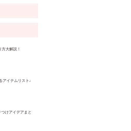
り方大解説！
るアイテムリスト♩
りつけアイデアまと