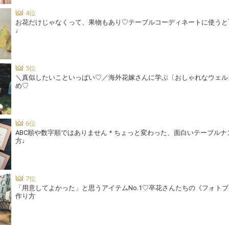
お花だけじゃなくって、果物もあり♡テーブルコーディネートに使うと
♩
＼真似したいこといっぱい♡／海外花嫁さんに学ぶ〔おしゃれなウェル
め♡
ABC順や数字順ではありません＊ちょっと変わった、面白いテーブルナ
方♩
「用意してよかった」と思うアイテムNo.1♡卒花さんたちの《フォト
作り方