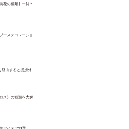
装花の種類】一覧＊
ブースデコレーショ
を経由すると提携外
ロス》の種類を大解
飾アイデア21選♩