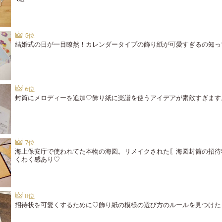
結婚式の日が一目瞭然！カレンダータイプの飾り紙が可愛すぎるの知っ
封筒にメロディーを追加♡飾り紙に楽譜を使うアイデアが素敵すぎます
海上保安庁で使われてた本物の海図。リメイクされた〖海図封筒の招待
くわく感あり♡
招待状を可愛くするために♡飾り紙の模様の選び方のルールを見つけた