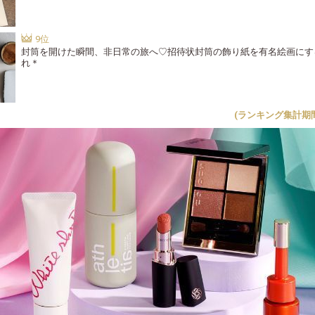
封筒を開けた瞬間、非日常の旅へ♡招待状封筒の飾り紙を有名絵画にす
れ＊
(ランキング集計期間:20