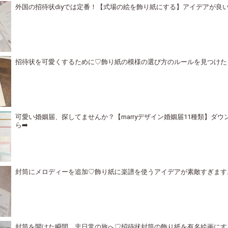
外国の招待状diyでは定番！【式場の絵を飾り紙にする】アイデアが良
招待状を可愛くするために♡飾り紙の模様の選び方のルールを見つけた
可愛い婚姻届、探してませんか？【marryデザイン婚姻届11種類】ダ
ら➡️
封筒にメロディーを追加♡飾り紙に楽譜を使うアイデアが素敵すぎます
封筒を開けた瞬間、非日常の旅へ♡招待状封筒の飾り紙を有名絵画にす