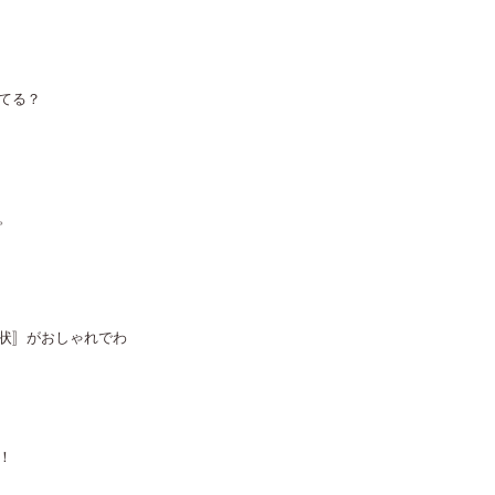
てる？
。
状〛がおしゃれでわ
！