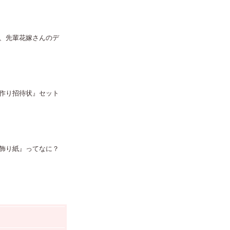
、先輩花嫁さんのデ
作り招待状』セット
飾り紙』ってなに？