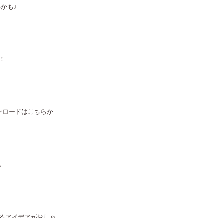
いかも♩
！
ウンロードはこちらか
。
るアイデアがおしゃ