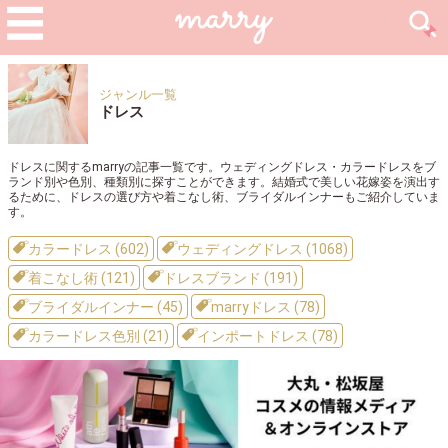
ジャンル一覧
ドレス
ドレスに関するmarryの記事一覧です。ウェディングドレス・カラードレスをブ
ランド別や色別、種類別に探すことができます。結婚式で美しい花嫁姿を演出す
るために、ドレスの選び方や着こなし術、ブライダルインナーもご紹介していま
す。
カラードレス (602)
ウェディングドレス (1068)
着こなし術 (121)
ドレスブランド (191)
ブライダルインナー (45)
marryドレス (78)
カラードレス色別 (21)
インポートドレス (78)