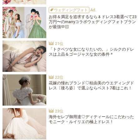
ウェディングフォト
お得＆満足を追求するなら🌷ドレス3着選べて23
万円〜のmarryコラボウェディングフォトプラン
が最強🫶🏻
「トクベツな女になりたいの。」シルクのドレ
スは上品＆ゴージャスな女の条件＊
花嫁の憧れブランド♡桂由美のウエディングド
レス〔後ろ姿〕で選ぶならベスト7着はこれ！
海外セレブ御用達♡ディティールにこだわった
モニーク・ルイリエの極上ドレス！