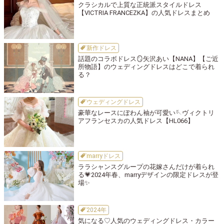
クラシカルで上質な正統派スタイルドレス
【VICTRIA FRANCEZKA】の人気ドレスまとめ
新作ドレス
話題のコラボドレス🪞矢沢あい【NANA】【ご近
所物語】のウェディングドレスはどこで着られ
る？
ウェディングドレス
豪華なレースにぽわん袖が可愛い🪡ヴィクトリ
アフランセスカの人気ドレス【HL066】
marryドレス
ララシャンスグループの花嫁さんだけが着られ
る💗2024年春、marryデザインの限定ドレスが登
場✨
2024年
気になる♡人気のウェディングドレス・カラー