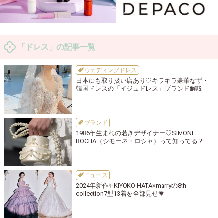
「ドレス」の記事一覧
ウェディングドレス
日本にも取り扱い店あり♡キラキラ豪華なザ・
韓国ドレスの「イジュドレス」ブランド解説
ブランド
1986年生まれの若きデザイナー♡SIMONE
ROCHA（シモーネ・ロシャ）って知ってる？
ニュース
2024年新作✨KIYOKO HATA×marryの8th
collection7型13着を全部見せ💗