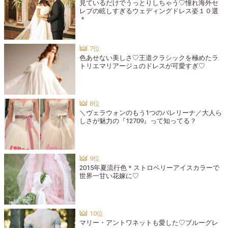
見ているだけでうっとりしちゃう♡憧れ海外セ
レブの眩しすぎるウェディングドレス姿１０選
＊
色あせない美しさ♡王道クラシックを極めたラ
トリエマリアージュのドレスが可愛すぎ♡
＼ヴェラウォンのもう1つのバレリーナ／大人ら
しさが魅力の『12709』って知ってる？
2015年夏流行色＊ストロベリーアイスカラーで
世界一甘い花嫁に♡
マリー・アントワネットも愛した♡ブルーグレ