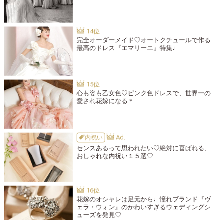
完全オーダーメイド♡オートクチュールで作る
最高のドレス『エマリーエ』特集♩
心も姿も乙女色♡ピンク色ドレスで、世界一の
愛され花嫁になる＊
内祝い
センスあるって思われたい♡絶対に喜ばれる、
おしゃれな内祝い１５選♡
花嫁のオシャレは足元から♩憧れブランド『ヴ
ェラ・ウォン』のかわいすぎるウェディングシ
ューズを発見♡