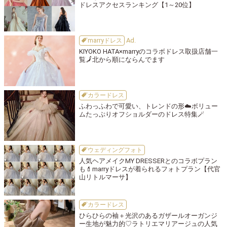
ドレスアクセスランキング【1～20位】
marryドレス
KIYOKO HATA×marryのコラボドレス取扱店舗一
覧🗾北から順にならんでます
カラードレス
ふわっふわで可愛い、トレンドの形☁️ボリュー
ムたっぷりオフショルダーのドレス特集🪄
ウェディングフォト
人気ヘアメイクMY DRESSERとのコラボプラン
も💄marryドレスが着られるフォトプラン【代官
山リトルマーサ】
カラードレス
ひらひらの袖＋光沢のあるガザールオーガンジ
ー生地が魅力的♡ラトリエマリアージュの人気