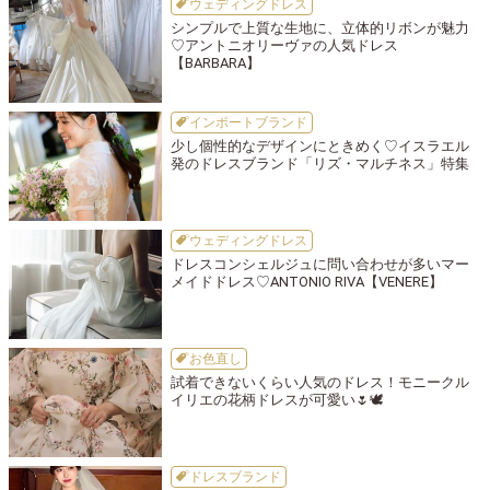
ウェディングドレス
シンプルで上質な生地に、立体的リボンが魅力
♡アントニオリーヴァの人気ドレス
【BARBARA】
インポートブランド
少し個性的なデザインにときめく♡イスラエル
発のドレスブランド「リズ・マルチネス」特集
ウェディングドレス
ドレスコンシェルジュに問い合わせが多いマー
メイドドレス♡ANTONIO RIVA【VENERE】
お色直し
試着できないくらい人気のドレス！モニークル
イリエの花柄ドレスが可愛い🌷🕊️
ドレスブランド