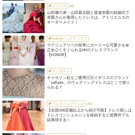
ニュース
山田優の弟・山田親太朗と渡邉幸愛の結婚式で
幸愛さんが着用したドレスは、アトリエユカの
オーダーメイド！
marryピックアップ♡
ラグジュアリーの世界にガーリーな可愛さを🎀
乙女心くすぐられるNYのドレスブランド
【HONOR】
インポート
キャサリン妃もご愛用🇬🇧イギリスのブランド
「safiyaa」のウェディングドレスはどこで借り
られる？
ウェディングドレス
【全国300店舗以上から紹介可能】ドレス探しは
ドレスコンシェルジュを経由すると提携外でも
結果得する✨