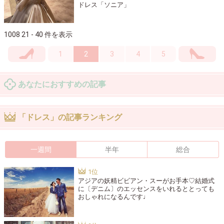
ドレス「ソニア」
1008 21 - 40 件を表示
1
2
3
4
5
あなたにおすすめの記事
「ドレス」の記事ランキング
一週間
半年
総合
アジアの妖精ビビアン・スーがお手本♡結婚式
に〔デニム〕のエッセンスをいれるととっても
おしゃれになるんです♩