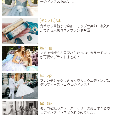
ーのドレスcollection♡
名入れ
定番から最新まで全部！リップの刻印・名入れ
ができる人気コスメブランド16選
まるで妖精さん♡花びらたっぷりカラードレス
が可愛いブランドまとめ＊
フレンチシックにきゅん♡大人ウエディングは
デルフィーヌマニヴェのドレス＊
モナコ公妃♡グレース・ケリーの美しすぎるウ
ェディングドレス姿をあつめました。