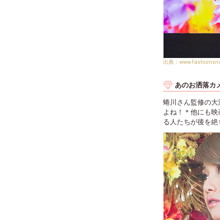
www.fashions
あのお洒落カ
蜷川さん監修の大流
よね！＊他にも映
る人たちが後を絶