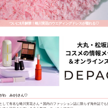
ついに8月解禁！蜷川実花のウエディングドレスが着れる♡
がわ みか)さん♡
として有名な蜷川実花さん＊国内のファッション誌に限らず海外誌でも