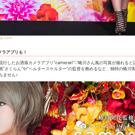
nap.com
メラアプリも！
行したお洒落カメラアプリ"cameran"♡蜷川さん風の写真が撮れる
画"さくらん"や"ヘルタースケルター"の監督を務めるなど、独特の蜷川
ちません♪