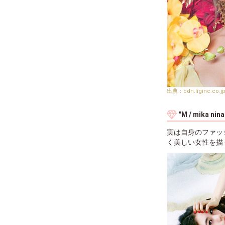
cdn.liginc.co.j
"M / mika 
実は自身のファッシ
く美しい女性を描