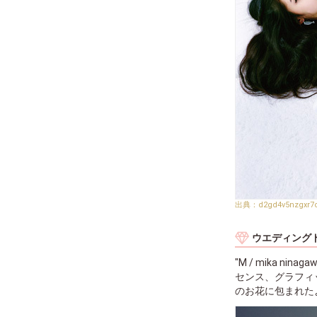
d2gd4v5nzgxr7o
ウエディング
"M / mika
センス、グラフィ
のお花に包まれた