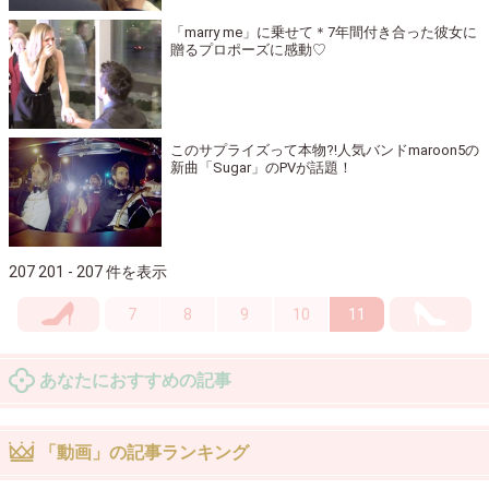
「marry me」に乗せて＊7年間付き合った彼女に
贈るプロポーズに感動♡
このサプライズって本物?!人気バンドmaroon5の
新曲「Sugar」のPVが話題！
207 201 - 207 件を表示
7
8
9
10
11
あなたにおすすめの記事
「動画」の記事ランキング