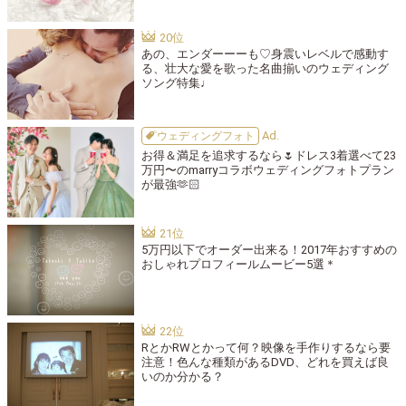
あの、エンダーーーも♡身震いレベルで感動す
る、壮大な愛を歌った名曲揃いのウェディング
ソング特集♩
ウェディングフォト
お得＆満足を追求するなら🌷ドレス3着選べて23
万円〜のmarryコラボウェディングフォトプラン
が最強🫶🏻
5万円以下でオーダー出来る！2017年おすすめの
おしゃれプロフィールムービー5選＊
RとかRWとかって何？映像を手作りするなら要
注意！色んな種類があるDVD、どれを買えば良
いのか分かる？