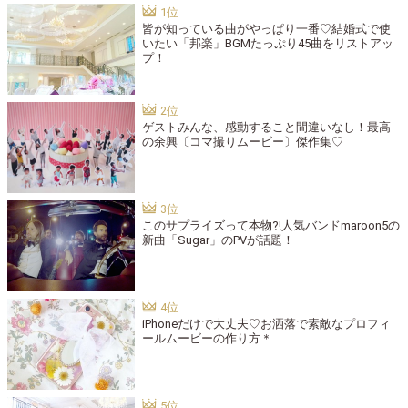
皆が知っている曲がやっぱり一番♡結婚式で使
いたい「邦楽」BGMたっぷり45曲をリストアッ
プ！
ゲストみんな、感動すること間違いなし！最高
の余興〔コマ撮りムービー〕傑作集♡
このサプライズって本物?!人気バンドmaroon5の
新曲「Sugar」のPVが話題！
iPhoneだけで大丈夫♡お洒落で素敵なプロフィ
ールムービーの作り方＊