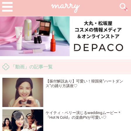
「動画」の記事一覧
【振付解説あり】可愛い！韓国発"ハートダン
ス"の踊り方講座♡
ケイティ・ペリー演じるweddingムービー＊
『Hot N Cold』の楽曲PVが可愛い♡