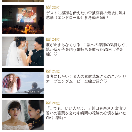
ゲストに感謝を伝えたい♡披露宴の最後に流す
感動《エンドロール》参考動画6選＊
涙が止まらなくなる…！親への感謝の気持ちや、
親が我が子を想う気持ちを歌ったBGM〔洋楽
編〕♡
参考にしたい！３人の素敵花嫁さんのこだわり
オープニングムービー全編ご紹介♡
「....でも、いい人だよ。」川口春奈さん出演♡
誓いの言葉を交わす瞬間の花嫁の心境を描いた
CMに感動＊