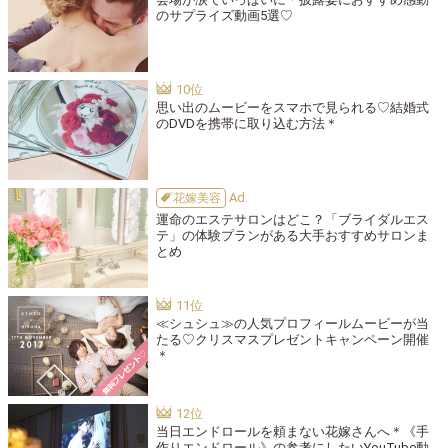
のサプライズ動画5選♡
思い出のムービーをスマホで見られる♡結婚式
のDVDを携帯に取り込む方法＊
花嫁美容
運命のエステサロンはどこ？「ブライダルエス
テ」の体験プランがある大手おすすめサロンま
とめ
≪シュシュ≫の人気プロフィールムービーが当
たる♡クリスマスプレゼントキャンペーン開催
＊
当日エンドロールを頼まない花嫁さんへ＊《手
作りエンドロール》の参考にしたいYouTube動