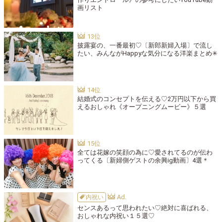
画リスト
披露宴の、一番最初♡〔新郎新婦入場〕で流し
たい、みんながHappyな気分になる洋楽まとめ✳︎
結婚式のコンセプトを伝える♡2万円以下から買
えるおしゃれ《オープニングムービー》５選
全ては花嫁の笑顔の為に♡愛されてるのが伝わ
ってくる〔新婦側ゲストの余興ig動画〕4選＊
内祝い
センスあるって思われたい♡絶対に喜ばれる、
おしゃれな内祝い１５選♡