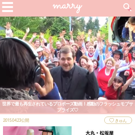
世界で最も再生されているプロポーズ動画！感動のフラッシュモブサ
プライズ♡
2015.04.23公開
きゅん