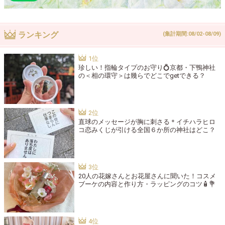
ランキング
(集計期間:08/02-08/09)
珍しい！指輪タイプのお守り💍京都・下鴨神社
の＜相の環守＞は幾らでどこでgetできる？
直球のメッセージが胸に刺さる＊イチハラヒロ
コ恋みくじが引ける全国６か所の神社はどこ？
20人の花嫁さんとお花屋さんに聞いた！コスメ
ブーケの内容と作り方・ラッピングのコツ🧴💐