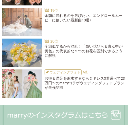
余韻に浸れるのを選びたい。エンドロールムー
ビーに使いたい最新曲10選♩
全部似てるから混乱！「白い花びら＆真ん中が
黄色」の代表的な５つのお花を区別できるよう
に解説
ウェディングフォト
お得＆満足を追求するなら🌷ドレス3着選べて23
万円〜のmarryコラボウェディングフォトプラン
が最強🫶🏻