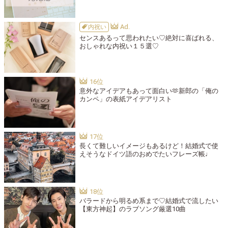
内祝い
センスあるって思われたい♡絶対に喜ばれる、
おしゃれな内祝い１５選♡
意外なアイデアもあって面白い🫶新郎の「俺の
カンペ」の表紙アイデアリスト
長くて難しいイメージもあるけど！結婚式で使
えそうなドイツ語のおめでたいフレーズ帳♩
バラードから明るめ系まで♡結婚式で流したい
【東方神起】のラブソング厳選10曲