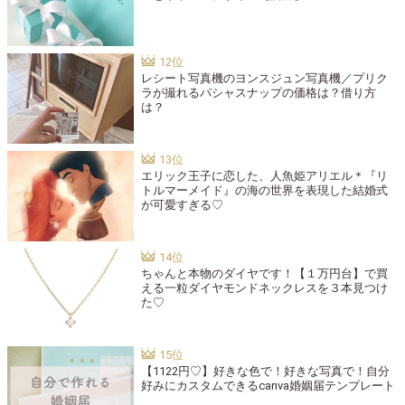
レシート写真機のヨンスジュン写真機／プリク
ラが撮れるパシャスナップの価格は？借り方
は？
エリック王子に恋した、人魚姫アリエル＊『リ
トルマーメイド』の海の世界を表現した結婚式
が可愛すぎる♡
ちゃんと本物のダイヤです！【１万円台】で買
える一粒ダイヤモンドネックレスを３本見つけ
た♡
【1122円♡】好きな色で！好きな写真で！自分
好みにカスタムできるcanva婚姻届テンプレート