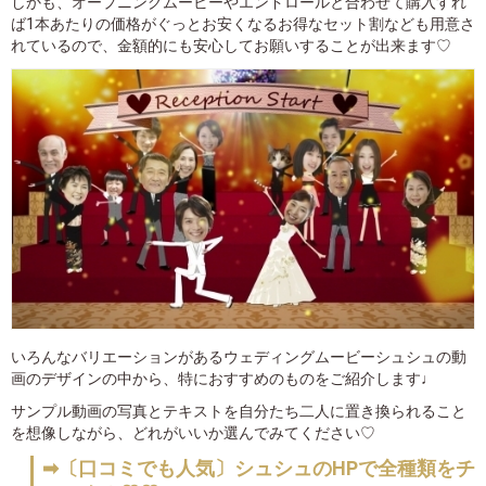
しかも、オープニングムービーやエンドロールと合わせて購入すれ
ば1本あたりの価格がぐっとお安くなるお得なセット割なども用意さ
れているので、金額的にも安心してお願いすることが出来ます♡
いろんなバリエーションがあるウェディングムービーシュシュの動
画のデザインの中から、特におすすめのものをご紹介します♩
サンプル動画の写真とテキストを自分たち二人に置き換られること
を想像しながら、どれがいいか選んでみてください♡
➡〔口コミでも人気〕シュシュのHPで全種類をチ