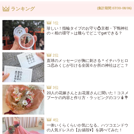
ランキング
(集計期間:07/30-08/06)
珍しい！指輪タイプのお守り💍京都・下鴨神社
の＜相の環守＞は幾らでどこでgetできる？
直球のメッセージが胸に刺さる＊イチハラヒロ
コ恋みくじが引ける全国６か所の神社はどこ？
20人の花嫁さんとお花屋さんに聞いた！コスメ
ブーケの内容と作り方・ラッピングのコツ🧴💐
一体いくらくらいか気になる。ハツコエンドウ
の人気ドレスの【お値段¥】を調べてみた！