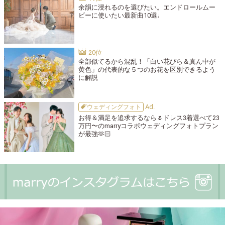
余韻に浸れるのを選びたい。エンドロールムー
ビーに使いたい最新曲10選♩
全部似てるから混乱！「白い花びら＆真ん中が
黄色」の代表的な５つのお花を区別できるよう
に解説
ウェディングフォト
お得＆満足を追求するなら🌷ドレス3着選べて23
万円〜のmarryコラボウェディングフォトプラン
が最強🫶🏻