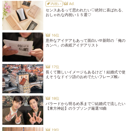
内祝い
センスあるって思われたい♡絶対に喜ばれる、
おしゃれな内祝い１５選♡
意外なアイデアもあって面白い🫶新郎の「俺の
カンペ」の表紙アイデアリスト
長くて難しいイメージもあるけど！結婚式で使
えそうなドイツ語のおめでたいフレーズ帳♩
バラードから明るめ系まで♡結婚式で流したい
【東方神起】のラブソング厳選10曲