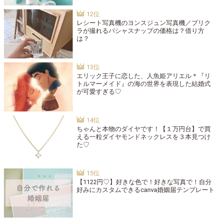
レシート写真機のヨンスジュン写真機／プリク
ラが撮れるパシャスナップの価格は？借り方
は？
エリック王子に恋した、人魚姫アリエル＊『リ
トルマーメイド』の海の世界を表現した結婚式
が可愛すぎる♡
ちゃんと本物のダイヤです！【１万円台】で買
える一粒ダイヤモンドネックレスを３本見つけ
た♡
【1122円♡】好きな色で！好きな写真で！自分
好みにカスタムできるcanva婚姻届テンプレート