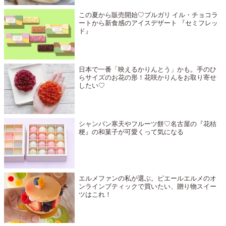
この夏から販売開始♡ブルガリ イル・チョコラ
ートから新食感のアイスデザート 『セミフレッ
ド』
日本で一番「映えるかりんとう」かも。手のひ
らサイズのお花の形！花咲かりんをお取り寄せ
したい♡
シャンパン寒天やフルーツ餅♡名古屋の『花桔
梗』の和菓子が可愛くって気になる
エルメファンの私が選ぶ。ピエールエルメのオ
ンラインブティックで買いたい、贈り物スイー
ツはこれ！