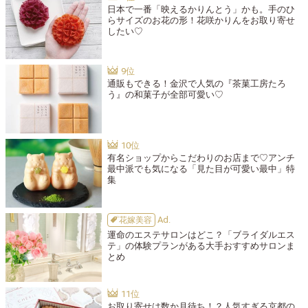
日本で一番「映えるかりんとう」かも。手のひ
らサイズのお花の形！花咲かりんをお取り寄せ
したい♡
通販もできる！金沢で人気の『茶菓工房たろ
う』の和菓子が全部可愛い♡
有名ショップからこだわりのお店まで♡アンチ
最中派でも気になる「見た目が可愛い最中」特
集
花嫁美容
運命のエステサロンはどこ？「ブライダルエス
テ」の体験プランがある大手おすすめサロンま
とめ
お取り寄せは数か月待ち！？人気すぎる京都の