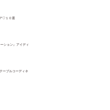
ア♡１０選
レーション』アイディ
テーブルコーディネ