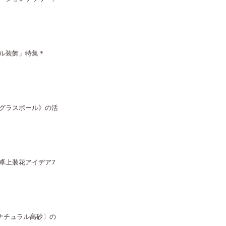
ル装飾」特集＊
グラスボール》の活
卓上装花アイデア7
ナチュラル高砂〕の