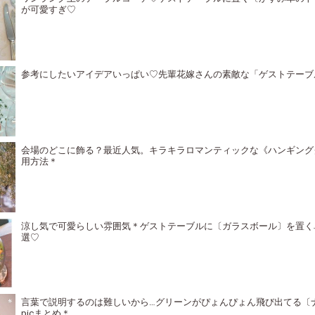
が可愛すぎ♡
参考にしたいアイデアいっぱい♡先輩花嫁さんの素敵な「ゲストテーブ
会場のどこに飾る？最近人気。キラキラロマンティックな《ハンギング
用方法＊
涼し気で可愛らしい雰囲気＊ゲストテーブルに〔ガラスボール〕を置く
選♡
言葉で説明するのは難しいから…グリーンがぴょんぴょん飛び出てる〔
picまとめ＊