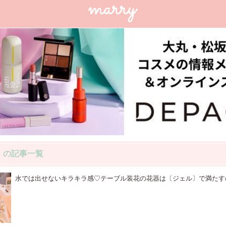
」の記事一覧
水では出せないキラキラ感♡テーブル装花の花器は〔ジェル〕で満たす