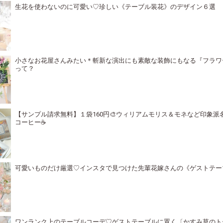
生花を使わないのに可愛い♡珍しい《テーブル装花》のデザイン６選
小さなお花屋さんみたい＊斬新な演出にも素敵な装飾にもなる『フラワ
って？
【サンプル請求無料】１袋160円🎨ウィリアムモリス＆モネなど印象派
コーヒー☕️
可愛いものだけ厳選♡インスタで見つけた先輩花嫁さんの《ゲストテー
ワンランク上のテーブルコーデ♡ゲストテーブルに置く〔かすみ草のト