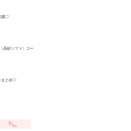
0選♡
〔高砂ソファ〕コー
ンまとめ♡