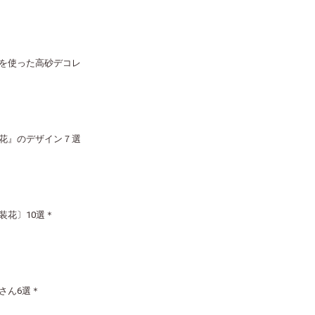
を使った高砂デコレ
花』のデザイン７選
装花〕10選＊
さん6選＊