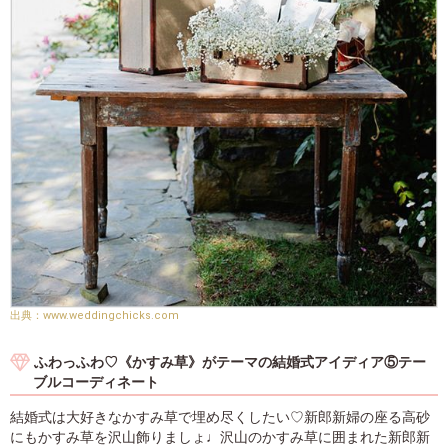
www.weddingchicks.com
ふわっふわ♡《かすみ草》がテーマの結婚式アイディア⑤テー
ブルコーディネート
結婚式は大好きなかすみ草で埋め尽くしたい♡新郎新婦の座る高砂
にもかすみ草を沢山飾りましょ♩沢山のかすみ草に囲まれた新郎新