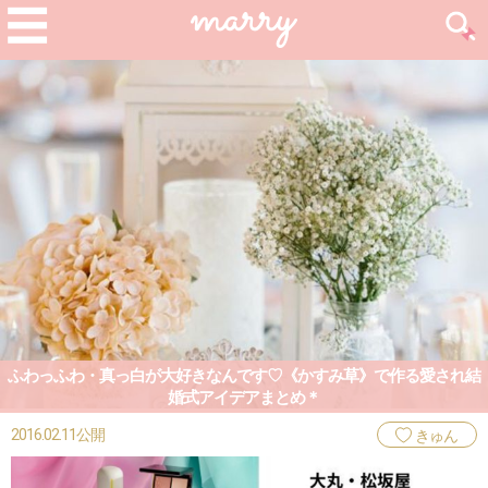
ふわっふわ・真っ白が大好きなんです♡《かすみ草》で作る愛され結
婚式アイデアまとめ＊
2016.02.11公開
きゅん