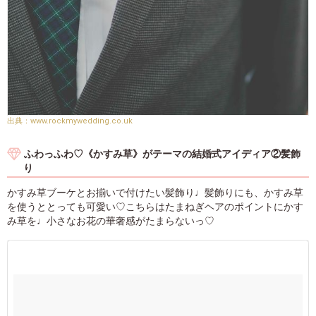
www.rockmywedding.co.uk
ふわっふわ♡《かすみ草》がテーマの結婚式アイディア②髪飾
り
かすみ草ブーケとお揃いで付けたい髪飾り♩髪飾りにも、かすみ草
を使うととっても可愛い♡こちらはたまねぎヘアのポイントにかす
み草を♩小さなお花の華奢感がたまらないっ♡