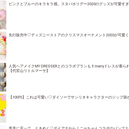
ピンクとブルーのキラキラ感。スタバホリデー2020のグッズが可愛す
先行販売中♡ディズニーストアのクリスマスオーナメント2020が可愛
人気ヘアメイクMY DRESSERとのコラボプランも💄marryドレスが着
【代官山リトルマーサ】
【100均】これは可愛い♡ダイソーでサンリオキャラクターのジップ袋
率直に言って、ときめく♡ダイアナからミニーちゃんコラボのパンプス