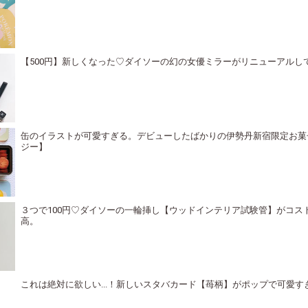
【500円】新しくなった♡ダイソーの幻の女優ミラーがリニューアルし
缶のイラストが可愛すぎる。デビューしたばかりの伊勢丹新宿限定お菓
ジー】
３つで100円♡ダイソーの一輪挿し【ウッドインテリア試験管】がコス
高。
これは絶対に欲しい...！新しいスタバカード【苺柄】がポップで可愛す