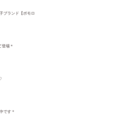
子ブランド【ポモロ
て登場＊
♡
中です＊