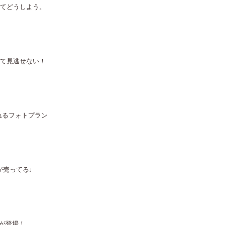
ぎてどうしよう。
くて見逃せない！
られるフォトプラン
が売ってる♩
が登場！