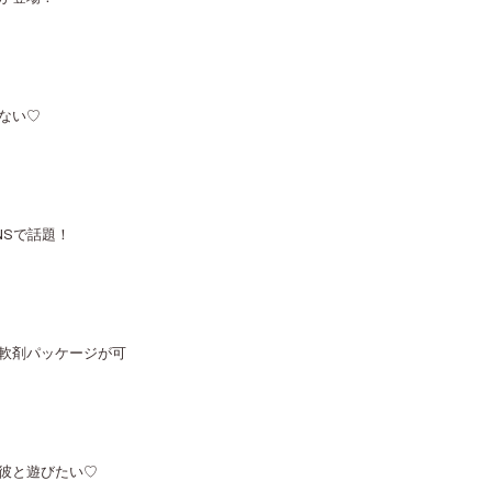
ない♡
NSで話題！
軟剤パッケージが可
彼と遊びたい♡