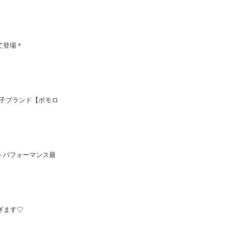
て登場＊
子ブランド【ポモロ
トパフォーマンス最
ぎます♡