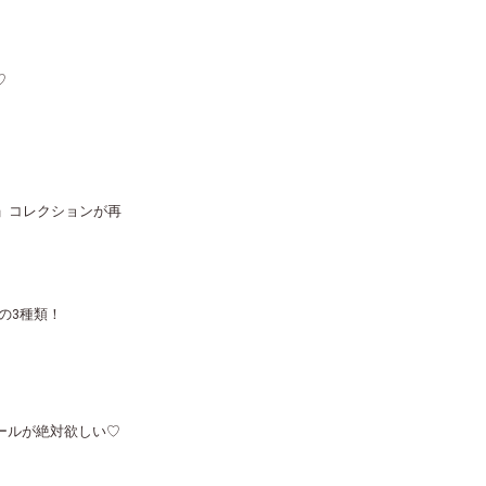
♡
ルー」コレクションが再
の3種類！
シールが絶対欲しい♡