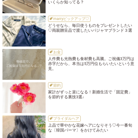
いくらか知ってる？
marryピックアップ♡
どうせなら、毎日使うものをプレゼントしたい
♡両親贈呈品で渡したいパジャマブランド３選
お金
人件費も光熱費も食材費も高騰。ご祝儀3万円は
赤字だから、本当は5万円位もらいたいという意
見。
節約
家計がずっと楽になる！新婚生活で「固定費」
を節約する裏技3選♩
ブライダルヘア
上品で華やかな花嫁へアになりそう♡今一番旬
な〔韓国パーマ〕をかけてみたい