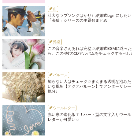
曲
壮大なラブソングばかり♩結婚式bgmにしたい
「海猿」シリーズの主題歌まとめ
邦楽
この音楽さえあれば完璧♡結婚式BGMに迷った
ら、この4枚のCDアルバムをチェックするべし♩
バルーン
知らない人はチェック♡まんまる透明な泡みた
いな風船【アクアバルーン】でアンダーザシー
気分♩
ウールレター
赤い糸の進化版？！ハート型の文字入りウール
レターが可愛い♡