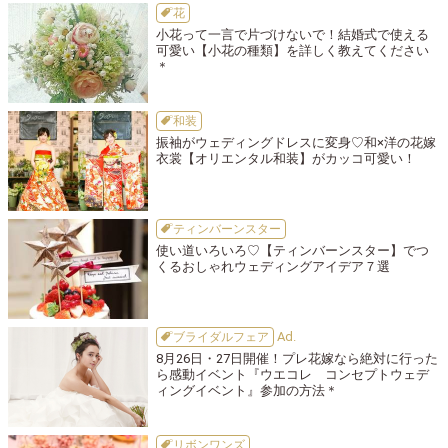
花
小花って一言で片づけないで！結婚式で使える
可愛い【小花の種類】を詳しく教えてください
＊
和装
振袖がウェディングドレスに変身♡和×洋の花嫁
衣裳【オリエンタル和装】がカッコ可愛い！
ティンバーンスター
使い道いろいろ♡【ティンバーンスター】でつ
くるおしゃれウェディングアイデア７選
ブライダルフェア
8月26日・27日開催！プレ花嫁なら絶対に行った
ら感動イベント『ウエコレ コンセプトウェデ
ィングイベント』参加の方法＊
リボンワンズ