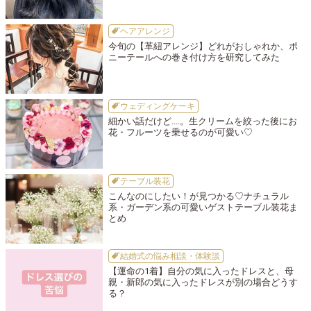
ヘアアレンジ
今旬の【革紐アレンジ】どれがおしゃれか、ポ
ニーテールへの巻き付け方を研究してみた
ウェディングケーキ
細かい話だけど....。生クリームを絞った後にお
花・フルーツを乗せるのが可愛い♡
テーブル装花
こんなのにしたい！が見つかる♡ナチュラル
系・ガーデン系の可愛いゲストテーブル装花ま
とめ
結婚式の悩み相談・体験談
【運命の1着】自分の気に入ったドレスと、母
親・新郎の気に入ったドレスが別の場合どうす
る？