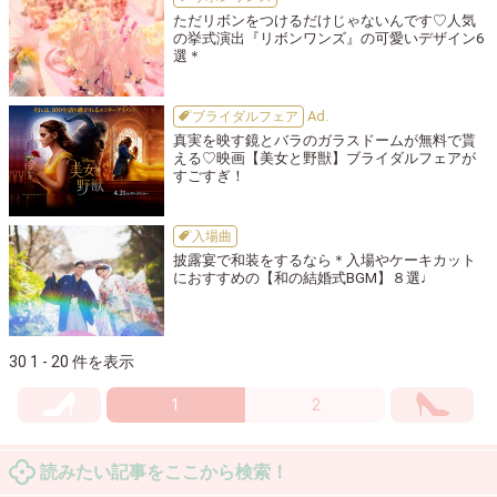
ただリボンをつけるだけじゃないんです♡人気
の挙式演出『リボンワンズ』の可愛いデザイン6
選＊
ブライダルフェア
真実を映す鏡とバラのガラスドームが無料で貰
える♡映画【美女と野獣】ブライダルフェアが
すごすぎ！
入場曲
披露宴で和装をするなら＊入場やケーキカット
におすすめの【和の結婚式BGM】８選♩
30 1 - 20 件を表示
1
2
読みたい記事をここから検索！