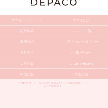
marryトップページ
marryとは
記事検索
ジャンル一覧
利用規約
プライバシーポリシー
運営会社
お問い合わせ
日本語版
English version
中国語版
韓国語版
marry[マリー]｜プレ花嫁の為のかわいい結婚式準備アイデア
©
2014-2026
Inc