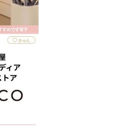
めです👗👔
きゅん