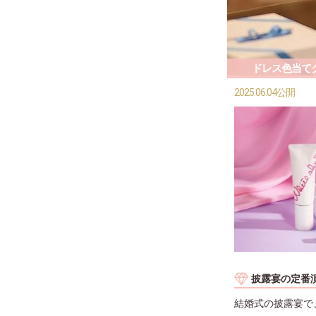
ドレス色当て
2025.06.04公開
披露宴の定番演
結婚式の披露宴で