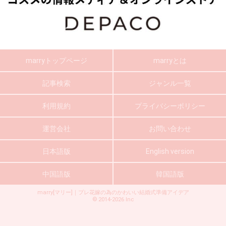
marryトップページ
marryとは
記事検索
ジャンル一覧
利用規約
プライバシーポリシー
運営会社
お問い合わせ
日本語版
English version
中国語版
韓国語版
marry[マリー]｜プレ花嫁の為のかわいい結婚式準備アイデア
©
2014-2026
Inc