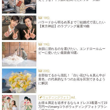
バラードから明るめ系まで♡結婚式で流したい
【東方神起】のラブソング厳選10曲
余韻に浸れるのを選びたい。エンドロールムー
ビーに使いたい最新曲10選♩
全部似てるから混乱！「白い花びら＆真ん中が
黄色」の代表的な５つのお花を区別できるよう
に解説
ウェディングフォト
お得＆満足を追求するなら🌷ドレス3着選べて23
万円〜のmarryコラボウェディングフォトプラン