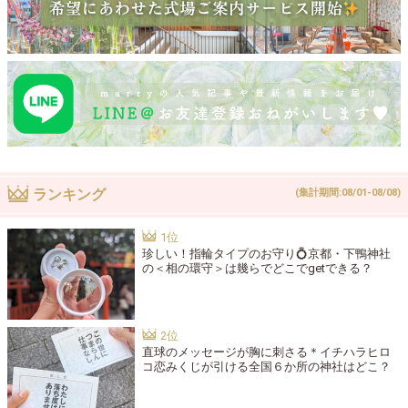
ランキング
(集計期間:08/01-08/08)
珍しい！指輪タイプのお守り💍京都・下鴨神社
の＜相の環守＞は幾らでどこでgetできる？
直球のメッセージが胸に刺さる＊イチハラヒロ
コ恋みくじが引ける全国６か所の神社はどこ？