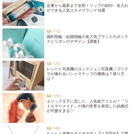
定番から最新まで全部！リップの刻印・名入れ
ができる人気コスメブランド16選
婚約指輪・結婚指輪の各人気ブランドのボック
スとリボンのデザイン【調査】
レシート写真機のヨンスジュン写真機／プリク
ラが撮れるパシャスナップの価格は？借り方
は？
エリック王子に恋した、人魚姫アリエル＊『リ
トルマーメイド』の海の世界を表現した結婚式
が可愛すぎる♡
ちゃんと本物のダイヤです！【１万円台】で買