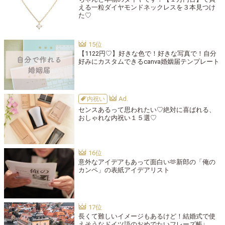
える一粒ダイヤモンドネックレスを３本見つけ
た♡
【1122円♡】好きな色で！好きな写真で！自分
好みにカスタムできるcanva婚姻届テンプレート
内祝い
センスあるって思われたい♡絶対に喜ばれる、
おしゃれな内祝い１５選♡
意外なアイデアもあって面白い🫶新郎の「俺の
カンペ」の表紙アイデアリスト
長くて難しいイメージもあるけど！結婚式で使
えそうなドイツ語のおめでたいフレーズ帳♩