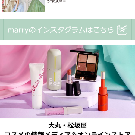
が最強🫶🏻