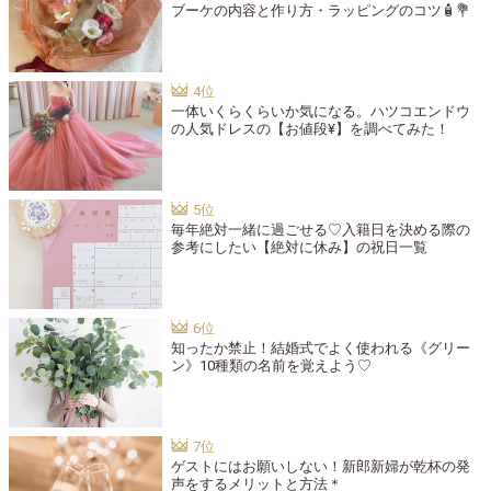
ブーケの内容と作り方・ラッピングのコツ🧴💐
一体いくらくらいか気になる。ハツコエンドウ
の人気ドレスの【お値段¥】を調べてみた！
毎年絶対一緒に過ごせる♡入籍日を決める際の
参考にしたい【絶対に休み】の祝日一覧
知ったか禁止！結婚式でよく使われる《グリー
ン》10種類の名前を覚えよう♡
ゲストにはお願いしない！新郎新婦が乾杯の発
声をするメリットと方法＊