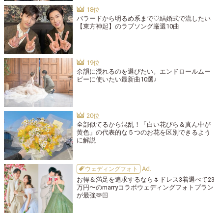
バラードから明るめ系まで♡結婚式で流したい
【東方神起】のラブソング厳選10曲
余韻に浸れるのを選びたい。エンドロールムー
ビーに使いたい最新曲10選♩
全部似てるから混乱！「白い花びら＆真ん中が
黄色」の代表的な５つのお花を区別できるよう
に解説
ウェディングフォト
お得＆満足を追求するなら🌷ドレス3着選べて23
万円〜のmarryコラボウェディングフォトプラン
が最強🫶🏻