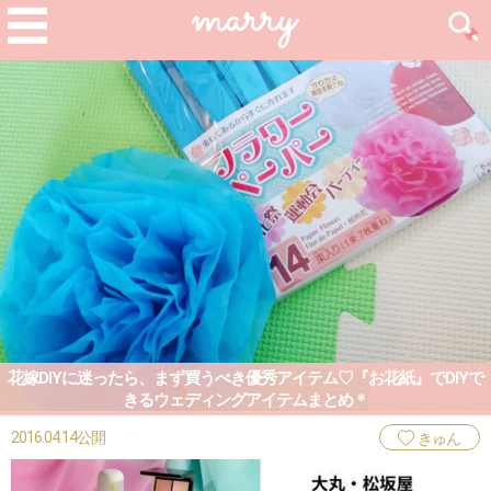
花嫁DIYに迷ったら、まず買うべき優秀アイテム♡『お花紙』でDIYで
きるウェディングアイテムまとめ＊
2016.04.14公開
きゅん