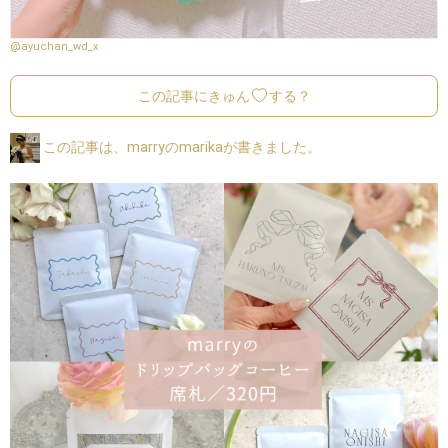
@ayuchan_wd_x
この記事にきゅん
する？
この記事は、marryのmarikaが書きました。