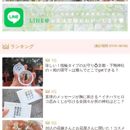
ランキング
(集計期間:07/30-08/06)
珍しい！指輪タイプのお守り💍京都・下鴨神社
の＜相の環守＞は幾らでどこでgetできる？
直球のメッセージが胸に刺さる＊イチハラヒロ
コ恋みくじが引ける全国６か所の神社はどこ？
20人の花嫁さんとお花屋さんに聞いた！コスメ