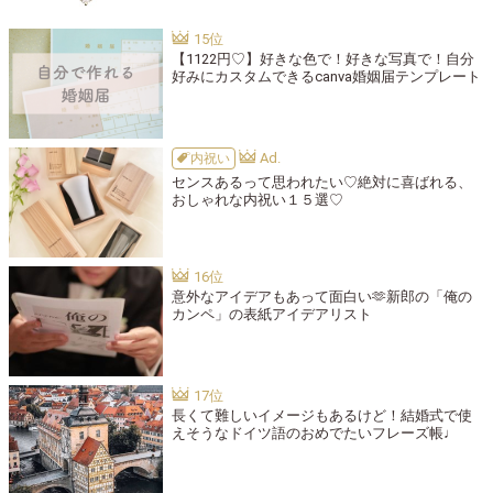
【1122円♡】好きな色で！好きな写真で！自分
好みにカスタムできるcanva婚姻届テンプレート
内祝い
センスあるって思われたい♡絶対に喜ばれる、
おしゃれな内祝い１５選♡
意外なアイデアもあって面白い🫶新郎の「俺の
カンペ」の表紙アイデアリスト
長くて難しいイメージもあるけど！結婚式で使
えそうなドイツ語のおめでたいフレーズ帳♩