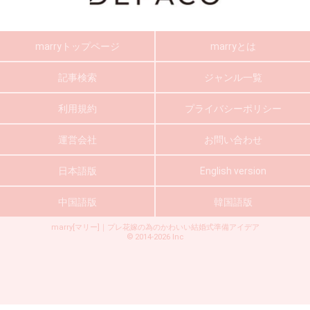
marryトップページ
marryとは
記事検索
ジャンル一覧
利用規約
プライバシーポリシー
運営会社
お問い合わせ
日本語版
English version
中国語版
韓国語版
marry[マリー]｜プレ花嫁の為のかわいい結婚式準備アイデア
©
2014-2026
Inc