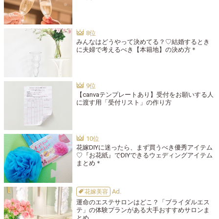
みんなはどうやって決めてる？♡結婚するとき
に夫婦で考えるべき【本籍地】の決め方＊
【canvaテンプレートあり】受付をお願いする人
に渡す用「受付リスト」の作り方
花嫁DIYに迷ったら、まず買うべき優秀アイテム
♡『お花紙』でDIYできるウェディングアイテム
まとめ＊
花嫁美容
運命のエステサロンはどこ？「ブライダルエス
テ」の体験プランがある大手おすすめサロンま
とめ