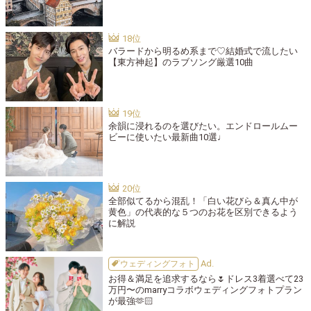
バラードから明るめ系まで♡結婚式で流したい
【東方神起】のラブソング厳選10曲
余韻に浸れるのを選びたい。エンドロールムー
ビーに使いたい最新曲10選♩
全部似てるから混乱！「白い花びら＆真ん中が
黄色」の代表的な５つのお花を区別できるよう
に解説
ウェディングフォト
お得＆満足を追求するなら🌷ドレス3着選べて23
万円〜のmarryコラボウェディングフォトプラン
が最強🫶🏻