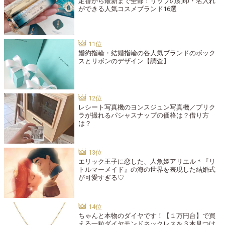
定番から最新まで全部！リップの刻印・名入れ
ができる人気コスメブランド16選
婚約指輪・結婚指輪の各人気ブランドのボック
スとリボンのデザイン【調査】
レシート写真機のヨンスジュン写真機／プリク
ラが撮れるパシャスナップの価格は？借り方
は？
エリック王子に恋した、人魚姫アリエル＊『リ
トルマーメイド』の海の世界を表現した結婚式
が可愛すぎる♡
ちゃんと本物のダイヤです！【１万円台】で買
える一粒ダイヤモンドネックレスを３本見つけ