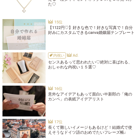
た♡
【1122円♡】好きな色で！好きな写真で！自分
好みにカスタムできるcanva婚姻届テンプレート
内祝い
センスあるって思われたい♡絶対に喜ばれる、
おしゃれな内祝い１５選♡
意外なアイデアもあって面白い🫶新郎の「俺の
カンペ」の表紙アイデアリスト
長くて難しいイメージもあるけど！結婚式で使
えそうなドイツ語のおめでたいフレーズ帳♩