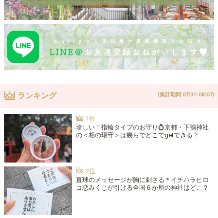
ランキング
(集計期間:07/31-08/07)
珍しい！指輪タイプのお守り💍京都・下鴨神社
の＜相の環守＞は幾らでどこでgetできる？
直球のメッセージが胸に刺さる＊イチハラヒロ
コ恋みくじが引ける全国６か所の神社はどこ？