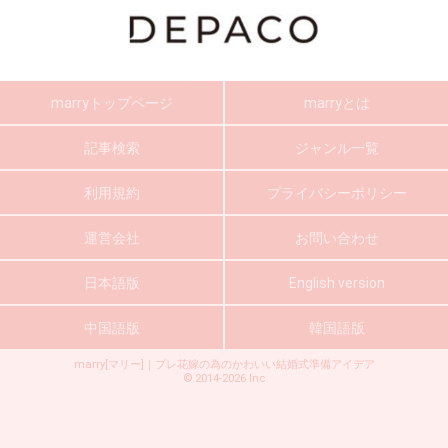
marryトップページ
marryとは
記事検索
ジャンル一覧
利用規約
プライバシーポリシー
運営会社
お問い合わせ
日本語版
English version
中国語版
韓国語版
marry[マリー]｜プレ花嫁の為のかわいい結婚式準備アイデア
©
2014-2026
Inc