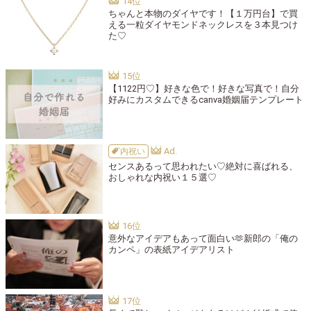
ちゃんと本物のダイヤです！【１万円台】で買
える一粒ダイヤモンドネックレスを３本見つけ
た♡
【1122円♡】好きな色で！好きな写真で！自分
好みにカスタムできるcanva婚姻届テンプレート
内祝い
センスあるって思われたい♡絶対に喜ばれる、
おしゃれな内祝い１５選♡
意外なアイデアもあって面白い🫶新郎の「俺の
カンペ」の表紙アイデアリスト