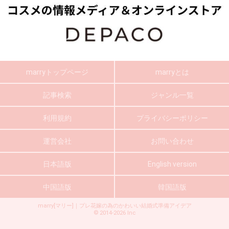
marryトップページ
marryとは
記事検索
ジャンル一覧
利用規約
プライバシーポリシー
運営会社
お問い合わせ
日本語版
English version
中国語版
韓国語版
marry[マリー]｜プレ花嫁の為のかわいい結婚式準備アイデア
©
2014-2026
Inc