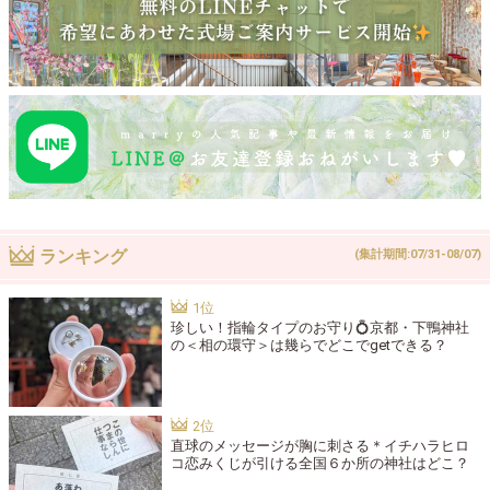
ランキング
(集計期間:07/31-08/07)
珍しい！指輪タイプのお守り💍京都・下鴨神社
の＜相の環守＞は幾らでどこでgetできる？
直球のメッセージが胸に刺さる＊イチハラヒロ
コ恋みくじが引ける全国６か所の神社はどこ？