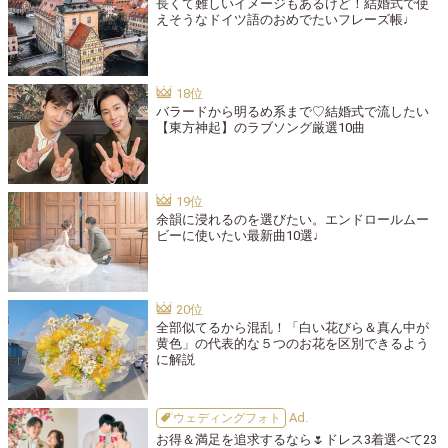
長くて難しいイメージもあるけど！結婚式で使
えそうなドイツ語のおめでたいフレーズ帳♩
バラードから明るめ系まで♡結婚式で流したい
【東方神起】のラブソング厳選10曲
余韻に浸れるのを選びたい。エンドロールムー
ビーに使いたい最新曲10選♩
全部似てるから混乱！「白い花びら＆真ん中が
黄色」の代表的な５つのお花を区別できるよう
に解説
ウェディングフォト
お得＆満足を追求するなら🌷ドレス3着選べて23