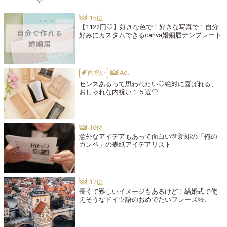
【1122円♡】好きな色で！好きな写真で！自分
好みにカスタムできるcanva婚姻届テンプレート
内祝い
センスあるって思われたい♡絶対に喜ばれる、
おしゃれな内祝い１５選♡
意外なアイデアもあって面白い🫶新郎の「俺の
カンペ」の表紙アイデアリスト
長くて難しいイメージもあるけど！結婚式で使
えそうなドイツ語のおめでたいフレーズ帳♩