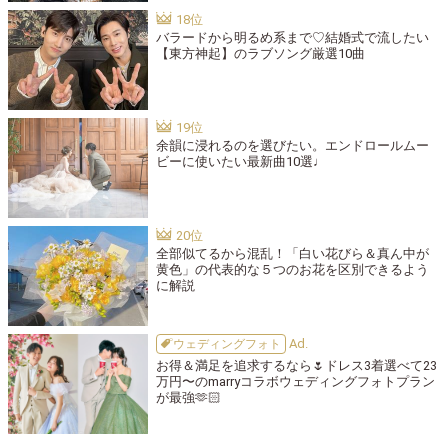
バラードから明るめ系まで♡結婚式で流したい
【東方神起】のラブソング厳選10曲
余韻に浸れるのを選びたい。エンドロールムー
ビーに使いたい最新曲10選♩
全部似てるから混乱！「白い花びら＆真ん中が
黄色」の代表的な５つのお花を区別できるよう
に解説
ウェディングフォト
お得＆満足を追求するなら🌷ドレス3着選べて23
万円〜のmarryコラボウェディングフォトプラン
が最強🫶🏻