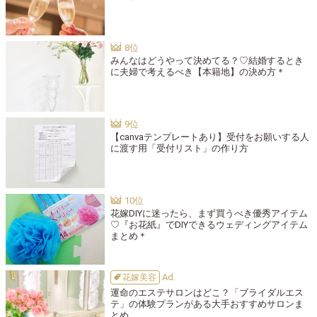
みんなはどうやって決めてる？♡結婚するとき
に夫婦で考えるべき【本籍地】の決め方＊
【canvaテンプレートあり】受付をお願いする人
に渡す用「受付リスト」の作り方
花嫁DIYに迷ったら、まず買うべき優秀アイテム
♡『お花紙』でDIYできるウェディングアイテム
まとめ＊
花嫁美容
運命のエステサロンはどこ？「ブライダルエス
テ」の体験プランがある大手おすすめサロンま
とめ