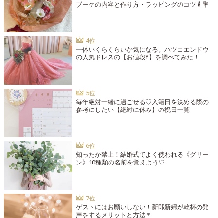
ブーケの内容と作り方・ラッピングのコツ🧴💐
一体いくらくらいか気になる。ハツコエンドウ
の人気ドレスの【お値段¥】を調べてみた！
毎年絶対一緒に過ごせる♡入籍日を決める際の
参考にしたい【絶対に休み】の祝日一覧
知ったか禁止！結婚式でよく使われる《グリー
ン》10種類の名前を覚えよう♡
ゲストにはお願いしない！新郎新婦が乾杯の発
声をするメリットと方法＊