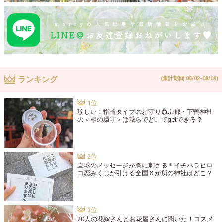
ランキング
(集計期間:08/02-08/09)
珍しい！指輪タイプのお守り💍京都・下鴨神社
の＜相の環守＞は幾らでどこでgetできる？
直球のメッセージが胸に刺さる＊イチハラヒロ
コ恋みくじが引ける全国６か所の神社はどこ？
20人の花嫁さんとお花屋さんに聞いた！コスメ