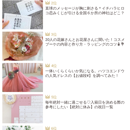
直球のメッセージが胸に刺さる＊イチハラヒロ
コ恋みくじが引ける全国６か所の神社はどこ？
20人の花嫁さんとお花屋さんに聞いた！コスメ
ブーケの内容と作り方・ラッピングのコツ🧴💐
一体いくらくらいか気になる。ハツコエンドウ
の人気ドレスの【お値段¥】を調べてみた！
毎年絶対一緒に過ごせる♡入籍日を決める際の
参考にしたい【絶対に休み】の祝日一覧