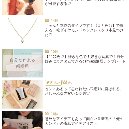
が可愛すぎる♡
ちゃんと本物のダイヤです！【１万円台】で買
える一粒ダイヤモンドネックレスを３本見つけ
た♡
【1122円♡】好きな色で！好きな写真で！自分
好みにカスタムできるcanva婚姻届テンプレート
内祝い
センスあるって思われたい♡絶対に喜ばれる、
おしゃれな内祝い１５選♡
意外なアイデアもあって面白い🫶新郎の「俺の
カンペ」の表紙アイデアリスト