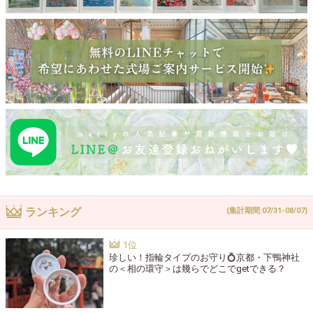
ランキング
(集計期間:07/31-08/07)
珍しい！指輪タイプのお守り💍京都・下鴨神社
の＜相の環守＞は幾らでどこでgetできる？