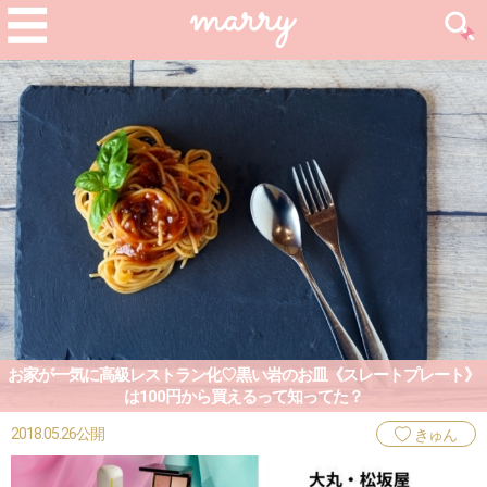
お家が一気に高級レストラン化♡黒い岩のお皿《スレートプレート》
は100円から買えるって知ってた？
2018.05.26公開
きゅん