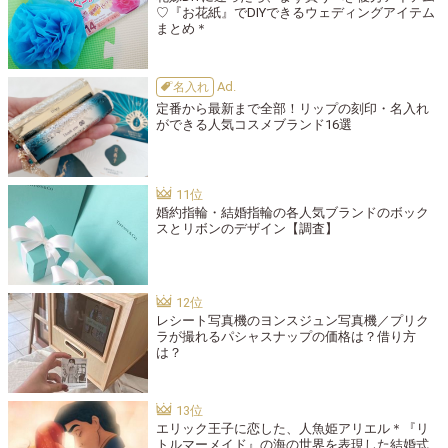
♡『お花紙』でDIYできるウェディングアイテム
まとめ＊
名入れ
定番から最新まで全部！リップの刻印・名入れ
ができる人気コスメブランド16選
婚約指輪・結婚指輪の各人気ブランドのボック
スとリボンのデザイン【調査】
レシート写真機のヨンスジュン写真機／プリク
ラが撮れるパシャスナップの価格は？借り方
は？
エリック王子に恋した、人魚姫アリエル＊『リ
トルマーメイド』の海の世界を表現した結婚式