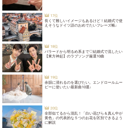
長くて難しいイメージもあるけど！結婚式で使
えそうなドイツ語のおめでたいフレーズ帳♩
バラードから明るめ系まで♡結婚式で流したい
【東方神起】のラブソング厳選10曲
余韻に浸れるのを選びたい。エンドロールムー
ビーに使いたい最新曲10選♩
全部似てるから混乱！「白い花びら＆真ん中が
黄色」の代表的な５つのお花を区別できるよう
に解説