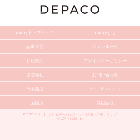
marryトップページ
marryとは
記事検索
ジャンル一覧
利用規約
プライバシーポリシー
運営会社
お問い合わせ
日本語版
English version
中国語版
韓国語版
marry[マリー]｜プレ花嫁の為のかわいい結婚式準備アイデア
©
2014-2026
Inc