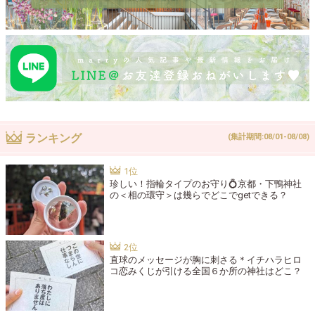
ランキング
(集計期間:08/01-08/08)
珍しい！指輪タイプのお守り💍京都・下鴨神社
の＜相の環守＞は幾らでどこでgetできる？
直球のメッセージが胸に刺さる＊イチハラヒロ
コ恋みくじが引ける全国６か所の神社はどこ？