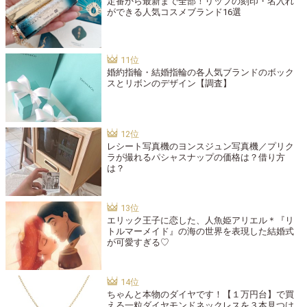
定番から最新まで全部！リップの刻印・名入れ
ができる人気コスメブランド16選
婚約指輪・結婚指輪の各人気ブランドのボック
スとリボンのデザイン【調査】
レシート写真機のヨンスジュン写真機／プリク
ラが撮れるパシャスナップの価格は？借り方
は？
エリック王子に恋した、人魚姫アリエル＊『リ
トルマーメイド』の海の世界を表現した結婚式
が可愛すぎる♡
ちゃんと本物のダイヤです！【１万円台】で買
える一粒ダイヤモンドネックレスを３本見つけ