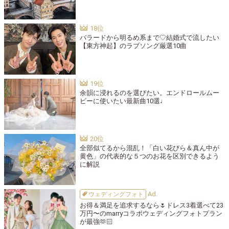
バラードから明るめ系まで♡結婚式で流したい
【東方神起】のラブソング厳選10曲
余韻に浸れるのを選びたい。エンドロールムー
ビーに使いたい最新曲10選♩
全部似てるから混乱！「白い花びら＆真ん中が
黄色」の代表的な５つのお花を区別できるよう
に解説
ウェディングフォト
お得＆満足を追求するなら🌷ドレス3着選べて23
万円〜のmarryコラボウェディングフォトプラン
が最強🫶🏻