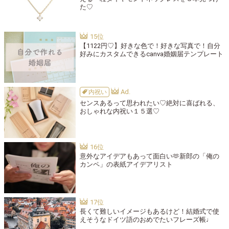
た♡
【1122円♡】好きな色で！好きな写真で！自分
好みにカスタムできるcanva婚姻届テンプレート
内祝い
センスあるって思われたい♡絶対に喜ばれる、
おしゃれな内祝い１５選♡
意外なアイデアもあって面白い🫶新郎の「俺の
カンペ」の表紙アイデアリスト
長くて難しいイメージもあるけど！結婚式で使
えそうなドイツ語のおめでたいフレーズ帳♩