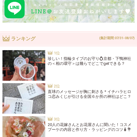
ランキング
(集計期間:07/31-08/07)
珍しい！指輪タイプのお守り💍京都・下鴨神社
の＜相の環守＞は幾らでどこでgetできる？
直球のメッセージが胸に刺さる＊イチハラヒロ
コ恋みくじが引ける全国６か所の神社はどこ？
20人の花嫁さんとお花屋さんに聞いた！コスメ
ブーケの内容と作り方・ラッピングのコツ🧴💐