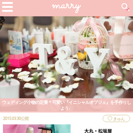
ウェディング小物の定番＊可愛い『イニシャルオブジェ』を手作りし
よう♩
2015.03.30公開
きゅん