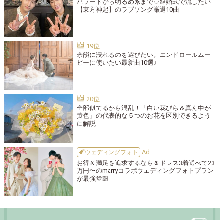
バラードから明るめ系まで♡結婚式で流したい
【東方神起】のラブソング厳選10曲
余韻に浸れるのを選びたい。エンドロールムー
ビーに使いたい最新曲10選♩
全部似てるから混乱！「白い花びら＆真ん中が
黄色」の代表的な５つのお花を区別できるよう
に解説
ウェディングフォト
お得＆満足を追求するなら🌷ドレス3着選べて23
万円〜のmarryコラボウェディングフォトプラン
が最強🫶🏻