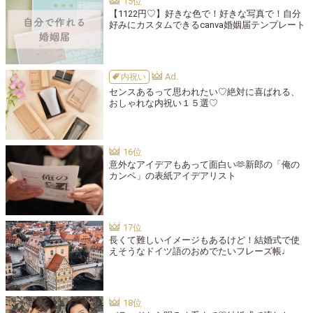
【1122円♡】好きな色で！好きな写真で！自分
好みにカスタムできるcanva婚姻届テンプレート
内祝い
センスあるって思われたい♡絶対に喜ばれる、
おしゃれな内祝い１５選♡
意外なアイデアもあって面白い🫶新郎の「俺の
カンペ」の表紙アイデアリスト
長くて難しいイメージもあるけど！結婚式で使
えそうなドイツ語のおめでたいフレーズ帳♩