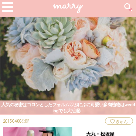
人気の秘密はコロンとしたフォルム♡ぷにぷに可愛い多肉植物はwedd
ingでも大活躍♩
2015.04.08公開
きゅん