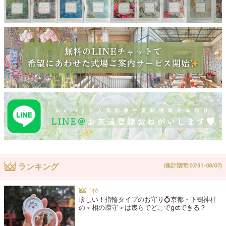
ランキング
(集計期間:07/31-08/07)
珍しい！指輪タイプのお守り💍京都・下鴨神社
の＜相の環守＞は幾らでどこでgetできる？