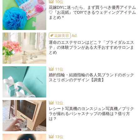
花嫁DIYに迷ったら、まず買うべき優秀アイテム
♡『お花紙』でDIYできるウェディングアイテム
まとめ＊
花嫁美容
運命のエステサロンはどこ？「ブライダルエス
テ」の体験プランがある大手おすすめサロンま
とめ
婚約指輪・結婚指輪の各人気ブランドのボック
スとリボンのデザイン【調査】
レシート写真機のヨンスジュン写真機／プリク
ラが撮れるパシャスナップの価格は？借り方
は？