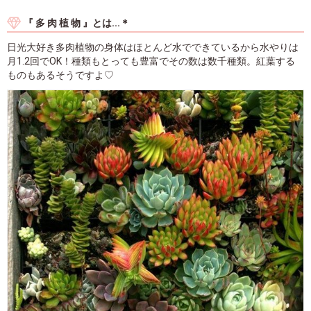
『 多 肉 植 物 』とは...＊
日光大好き多肉植物の身体はほとんど水でできているから水やりは
月1.2回でOK！種類もとっても豊富でその数は数千種類。紅葉する
ものもあるそうですよ♡