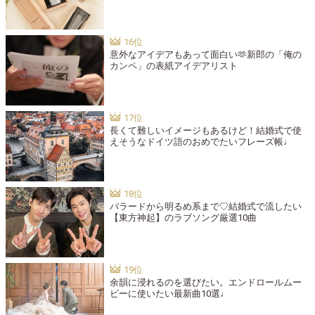
意外なアイデアもあって面白い🫶新郎の「俺の
カンペ」の表紙アイデアリスト
長くて難しいイメージもあるけど！結婚式で使
えそうなドイツ語のおめでたいフレーズ帳♩
バラードから明るめ系まで♡結婚式で流したい
【東方神起】のラブソング厳選10曲
余韻に浸れるのを選びたい。エンドロールムー
ビーに使いたい最新曲10選♩