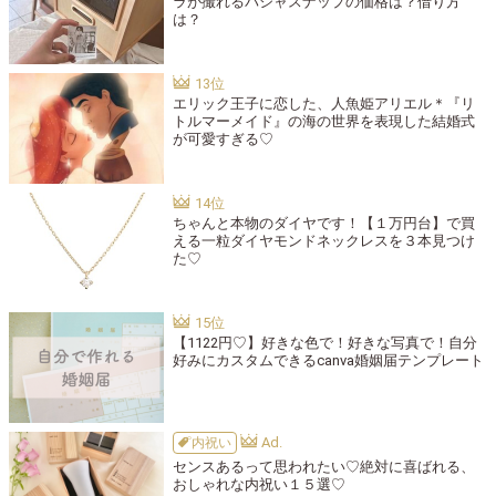
ラが撮れるパシャスナップの価格は？借り方
は？
エリック王子に恋した、人魚姫アリエル＊『リ
トルマーメイド』の海の世界を表現した結婚式
が可愛すぎる♡
ちゃんと本物のダイヤです！【１万円台】で買
える一粒ダイヤモンドネックレスを３本見つけ
た♡
【1122円♡】好きな色で！好きな写真で！自分
好みにカスタムできるcanva婚姻届テンプレート
内祝い
センスあるって思われたい♡絶対に喜ばれる、
おしゃれな内祝い１５選♡