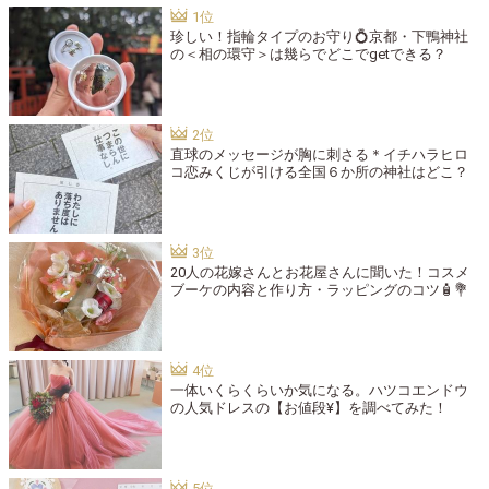
珍しい！指輪タイプのお守り💍京都・下鴨神社
の＜相の環守＞は幾らでどこでgetできる？
直球のメッセージが胸に刺さる＊イチハラヒロ
コ恋みくじが引ける全国６か所の神社はどこ？
20人の花嫁さんとお花屋さんに聞いた！コスメ
ブーケの内容と作り方・ラッピングのコツ🧴💐
一体いくらくらいか気になる。ハツコエンドウ
の人気ドレスの【お値段¥】を調べてみた！