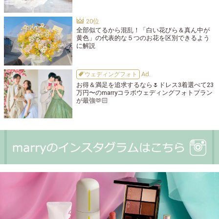
全部似てるから混乱！「白い花びら＆真ん中が
黄色」の代表的な５つのお花を区別できるよう
に解説
ウェディングフォト
お得＆満足を追求するなら🌷ドレス3着選べて23
万円〜のmarryコラボウェディングフォトプラン
が最強🫶🏻