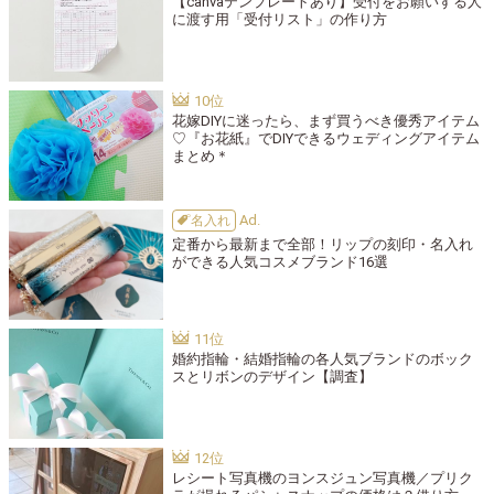
【canvaテンプレートあり】受付をお願いする人
に渡す用「受付リスト」の作り方
花嫁DIYに迷ったら、まず買うべき優秀アイテム
♡『お花紙』でDIYできるウェディングアイテム
まとめ＊
名入れ
定番から最新まで全部！リップの刻印・名入れ
ができる人気コスメブランド16選
婚約指輪・結婚指輪の各人気ブランドのボック
スとリボンのデザイン【調査】
レシート写真機のヨンスジュン写真機／プリク