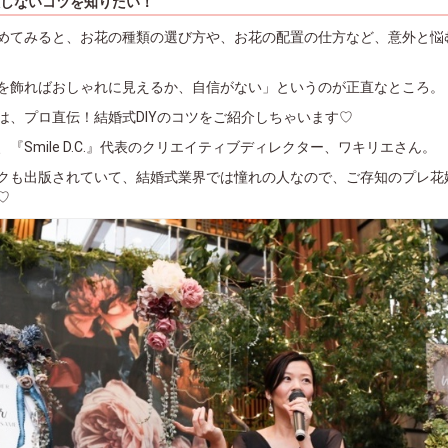
敗しないコツを知りたい！
めてみると、お花の種類の選び方や、お花の配置の仕方など、意外と悩
を飾ればおしゃれに見えるか、自信がない」というのが正直なところ。
は、プロ直伝！結婚式DIYのコツをご紹介しちゃいます♡
『Smile D.C.』代表のクリエイティブディレクター、ワキリエさん。
クも出版されていて、結婚式業界では憧れの人なので、ご存知のプレ花
♡