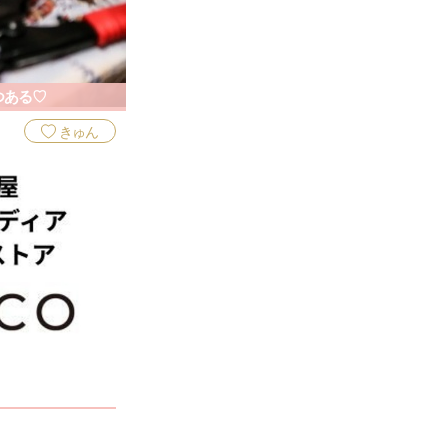
つある♡
きゅん