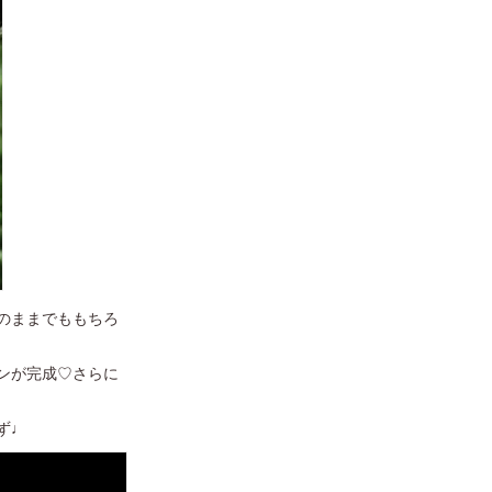
のままでももちろ
ンが完成♡さらに
ず♩