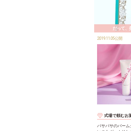
だって、
2019.11.05公開
式場で頼むお
パサパサのバーム