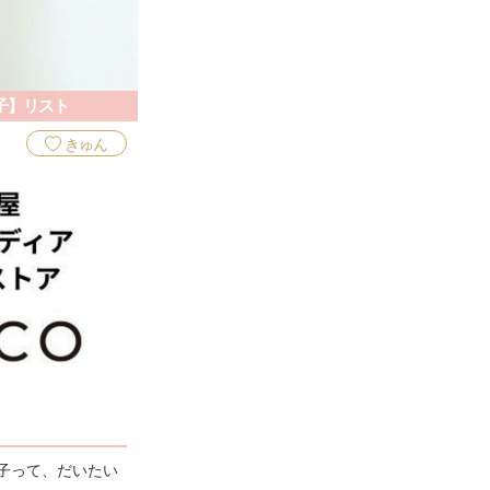
子】リスト
きゅん
子って、だいたい