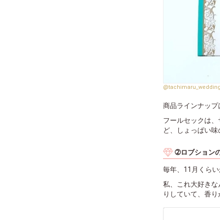
@tachimaru_weddin
商品ラインナップ
フールセックは、
ど、しょっぱい味
➁ロブション
毎年、11月くら
私、これ大好きな
りしていて、香り