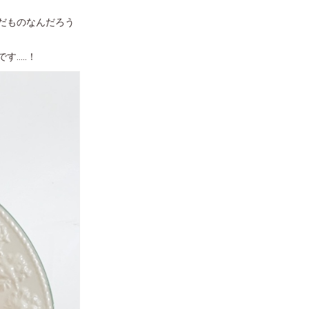
だものなんだろう
....！