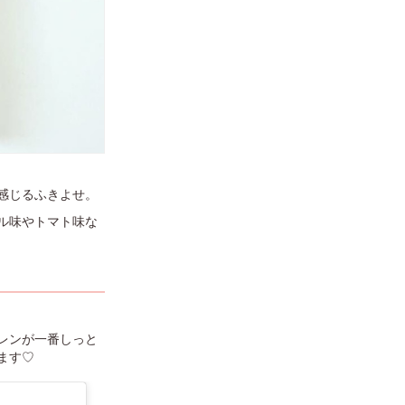
感じるふきよせ。
ル味やトマト味な
レンが一番しっと
ます♡