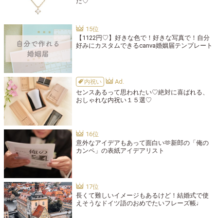
た♡
【1122円♡】好きな色で！好きな写真で！自分
好みにカスタムできるcanva婚姻届テンプレート
内祝い
センスあるって思われたい♡絶対に喜ばれる、
おしゃれな内祝い１５選♡
意外なアイデアもあって面白い🫶新郎の「俺の
カンペ」の表紙アイデアリスト
長くて難しいイメージもあるけど！結婚式で使
えそうなドイツ語のおめでたいフレーズ帳♩