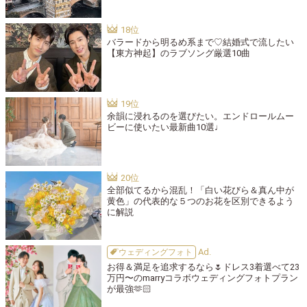
バラードから明るめ系まで♡結婚式で流したい
【東方神起】のラブソング厳選10曲
余韻に浸れるのを選びたい。エンドロールムー
ビーに使いたい最新曲10選♩
全部似てるから混乱！「白い花びら＆真ん中が
黄色」の代表的な５つのお花を区別できるよう
に解説
ウェディングフォト
お得＆満足を追求するなら🌷ドレス3着選べて23
万円〜のmarryコラボウェディングフォトプラン
が最強🫶🏻