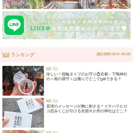
ランキング
(集計期間:08/01-08/08)
珍しい！指輪タイプのお守り💍京都・下鴨神社
の＜相の環守＞は幾らでどこでgetできる？
直球のメッセージが胸に刺さる＊イチハラヒロ
コ恋みくじが引ける全国６か所の神社はどこ？