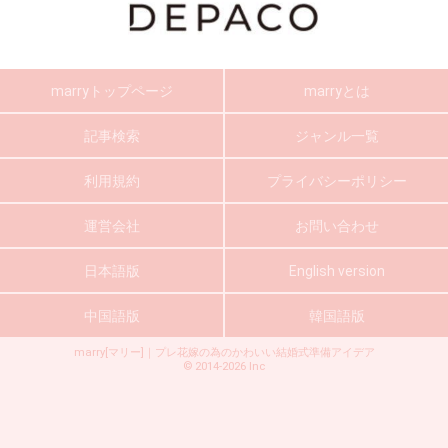
marryトップページ
marryとは
記事検索
ジャンル一覧
利用規約
プライバシーポリシー
運営会社
お問い合わせ
日本語版
English version
中国語版
韓国語版
marry[マリー]｜プレ花嫁の為のかわいい結婚式準備アイデア
©
2014-2026
Inc