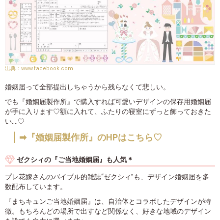
www.facebook.com
婚姻届って全部提出しちゃうから残らなくて悲しい。
でも『婚姻届製作所』で購入すれば可愛いデザインの保存用婚姻届
が手に入ります♡額に入れて、ふたりの寝室にずっと飾っておきた
い....♡
➡『婚姻届製作所』のHPはこちら♡
ゼクシィの『ご当地婚姻届』も人気＊
プレ花嫁さんのバイブル的雑誌“ゼクシィ”も、デザイン婚姻届を多
数配布しています。
『まちキュンご当地婚姻届』は、自治体とコラボしたデザインが特
徴。もちろんどの場所で出すなど関係なく、好きな地域のデザイン