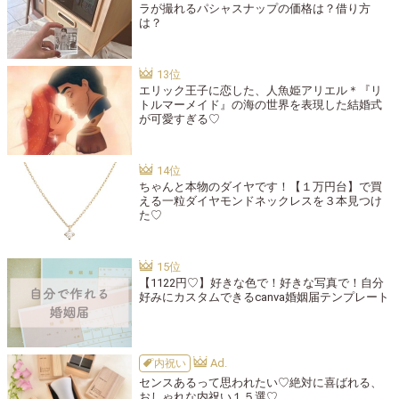
ラが撮れるパシャスナップの価格は？借り方
は？
エリック王子に恋した、人魚姫アリエル＊『リ
トルマーメイド』の海の世界を表現した結婚式
が可愛すぎる♡
ちゃんと本物のダイヤです！【１万円台】で買
える一粒ダイヤモンドネックレスを３本見つけ
た♡
【1122円♡】好きな色で！好きな写真で！自分
好みにカスタムできるcanva婚姻届テンプレート
内祝い
センスあるって思われたい♡絶対に喜ばれる、
おしゃれな内祝い１５選♡