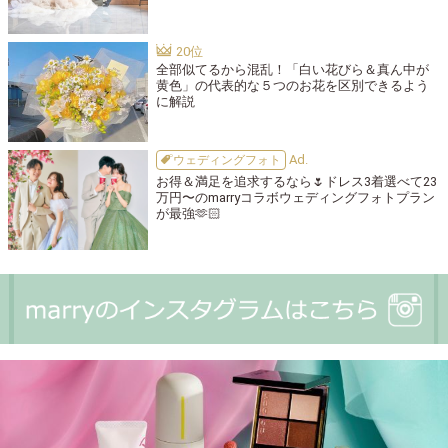
全部似てるから混乱！「白い花びら＆真ん中が
黄色」の代表的な５つのお花を区別できるよう
に解説
ウェディングフォト
お得＆満足を追求するなら🌷ドレス3着選べて23
万円〜のmarryコラボウェディングフォトプラン
が最強🫶🏻