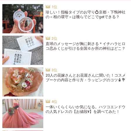
珍しい！指輪タイプのお守り💍京都・下鴨神社
の＜相の環守＞は幾らでどこでgetできる？
直球のメッセージが胸に刺さる＊イチハラヒロ
コ恋みくじが引ける全国６か所の神社はどこ？
20人の花嫁さんとお花屋さんに聞いた！コスメ
ブーケの内容と作り方・ラッピングのコツ🧴💐
一体いくらくらいか気になる。ハツコエンドウ
の人気ドレスの【お値段¥】を調べてみた！