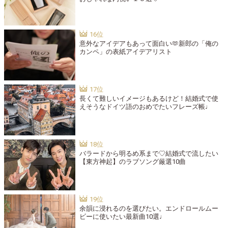
意外なアイデアもあって面白い🫶新郎の「俺の
カンペ」の表紙アイデアリスト
長くて難しいイメージもあるけど！結婚式で使
えそうなドイツ語のおめでたいフレーズ帳♩
バラードから明るめ系まで♡結婚式で流したい
【東方神起】のラブソング厳選10曲
余韻に浸れるのを選びたい。エンドロールムー
ビーに使いたい最新曲10選♩