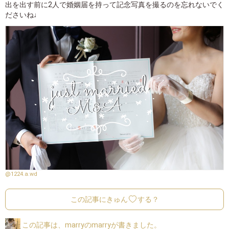
出を出す前に2人で婚姻届を持って記念写真を撮るのを忘れないでく
ださいね♩
@1224.a.wd
この記事にきゅん
する？
この記事は、marryのmarryが書きました。