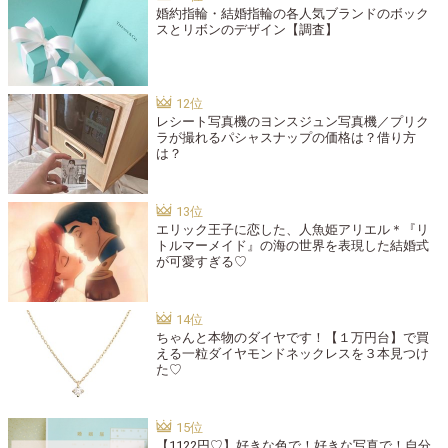
婚約指輪・結婚指輪の各人気ブランドのボック
スとリボンのデザイン【調査】
レシート写真機のヨンスジュン写真機／プリク
ラが撮れるパシャスナップの価格は？借り方
は？
エリック王子に恋した、人魚姫アリエル＊『リ
トルマーメイド』の海の世界を表現した結婚式
が可愛すぎる♡
ちゃんと本物のダイヤです！【１万円台】で買
える一粒ダイヤモンドネックレスを３本見つけ
た♡
【1122円♡】好きな色で！好きな写真で！自分