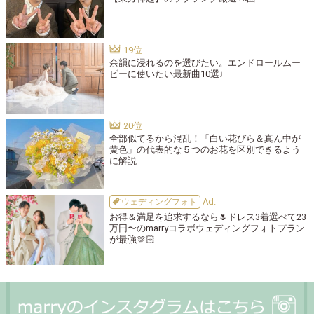
余韻に浸れるのを選びたい。エンドロールムー
ビーに使いたい最新曲10選♩
全部似てるから混乱！「白い花びら＆真ん中が
黄色」の代表的な５つのお花を区別できるよう
に解説
ウェディングフォト
お得＆満足を追求するなら🌷ドレス3着選べて23
万円〜のmarryコラボウェディングフォトプラン
が最強🫶🏻