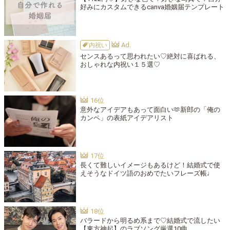
好みにカスタムできるcanva婚姻届テンプレート
内祝い
センスあるって思われたい♡絶対に喜ばれる、
おしゃれな内祝い１５選♡
意外なアイデアもあって面白い🫶新郎の「俺の
カンペ」の表紙アイデアリスト
長くて難しいイメージもあるけど！結婚式で使
えそうなドイツ語のおめでたいフレーズ帳♩
バラードから明るめ系まで♡結婚式で流したい
【東方神起】のラブソング厳選10曲