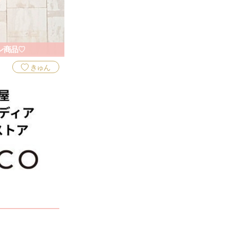
ン商品♡
きゅん