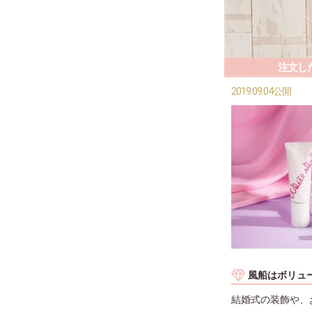
注文し
2019.09.04公開
風船はボリュ
結婚式の装飾や、