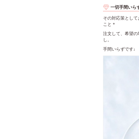
一切手間いら
その対応策として
こと＊
注文して、希望の
し。
手間いらずです♩