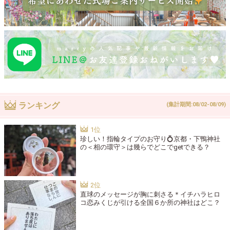
ランキング
(集計期間:08/02-08/09)
珍しい！指輪タイプのお守り💍京都・下鴨神社
の＜相の環守＞は幾らでどこでgetできる？
直球のメッセージが胸に刺さる＊イチハラヒロ
コ恋みくじが引ける全国６か所の神社はどこ？