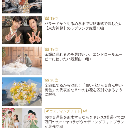
バラードから明るめ系まで♡結婚式で流したい
【東方神起】のラブソング厳選10曲
余韻に浸れるのを選びたい。エンドロールムー
ビーに使いたい最新曲10選♩
全部似てるから混乱！「白い花びら＆真ん中が
黄色」の代表的な５つのお花を区別できるよう
に解説
ウェディングフォト
お得＆満足を追求するなら🌷ドレス3着選べて23
万円〜のmarryコラボウェディングフォトプラン
が最強🫶🏻