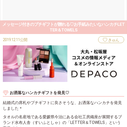
メッセージ付きのプチギフトが贈れる♡お手紙みたいなハンカチLET
TER＆TOWELS
2019.12.11公開
きゅん
お洒落なハンカチギフトを発見♡
結婚式の席札やプチギフトに良さそうな、お洒落なハンカチを発見
しました＊
タオルの名産地である愛媛県今治にある会社工房織座が展開するブ
ランド水布人舎（すいふとしゃ）の「LETTER＆TOWELS」という