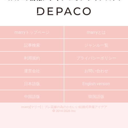
marryトップページ
marryとは
記事検索
ジャンル一覧
利用規約
プライバシーポリシー
運営会社
お問い合わせ
日本語版
English version
中国語版
韓国語版
marry[マリー]｜プレ花嫁の為のかわいい結婚式準備アイデア
©
2014-2026
Inc