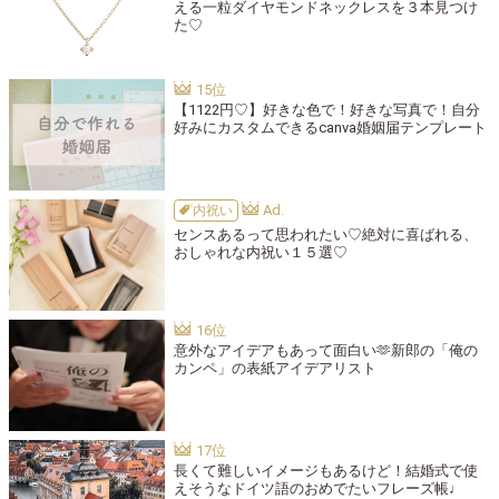
える一粒ダイヤモンドネックレスを３本見つけ
た♡
【1122円♡】好きな色で！好きな写真で！自分
好みにカスタムできるcanva婚姻届テンプレート
内祝い
センスあるって思われたい♡絶対に喜ばれる、
おしゃれな内祝い１５選♡
意外なアイデアもあって面白い🫶新郎の「俺の
カンペ」の表紙アイデアリスト
長くて難しいイメージもあるけど！結婚式で使
えそうなドイツ語のおめでたいフレーズ帳♩