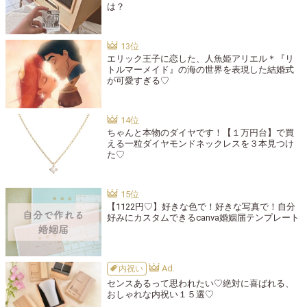
は？
エリック王子に恋した、人魚姫アリエル＊『リ
トルマーメイド』の海の世界を表現した結婚式
が可愛すぎる♡
ちゃんと本物のダイヤです！【１万円台】で買
える一粒ダイヤモンドネックレスを３本見つけ
た♡
【1122円♡】好きな色で！好きな写真で！自分
好みにカスタムできるcanva婚姻届テンプレート
内祝い
センスあるって思われたい♡絶対に喜ばれる、
おしゃれな内祝い１５選♡