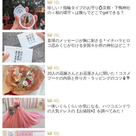
珍しい！指輪タイプのお守り💍京都・下鴨神社
の＜相の環守＞は幾らでどこでgetできる？
直球のメッセージが胸に刺さる＊イチハラヒロ
コ恋みくじが引ける全国６か所の神社はどこ？
20人の花嫁さんとお花屋さんに聞いた！コスメ
ブーケの内容と作り方・ラッピングのコツ🧴💐
一体いくらくらいか気になる。ハツコエンドウ
の人気ドレスの【お値段¥】を調べてみた！