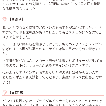
ャストサイズのものを購入し、2回目の試着からも当日と同じ状況に
なる様準備もしました！
【回答９】
私もとんでもなく貧乳でどのドレスを着てもがばがばでした。小さ
すぎてパッドも違和感がありました。でもビスチェが好きなのでビ
スチェを着ました。
カラーは淡い膨張色を選ぶようにして、胸元のデザインがシンプル
すぎたり、谷間が強調されるデザインは胸に目がいくので避けまし
た。
上半身が貧相なぶん、スカート部分が本来よりボリュームUPして見
えるので、下にボリュームがあるデザインがオススメです。
似たようなデザインでも着てみないと胸の感じは分からないので、
とりあえずたくさん試着してください。素敵なドレスに出会えます
ように。
【回答10】
がっつり貧乳ですが、ブライダルインナーをちゃんとしたものつけ
たら胸元がカパカパすることも形が崩れることもなくビスチェタイ