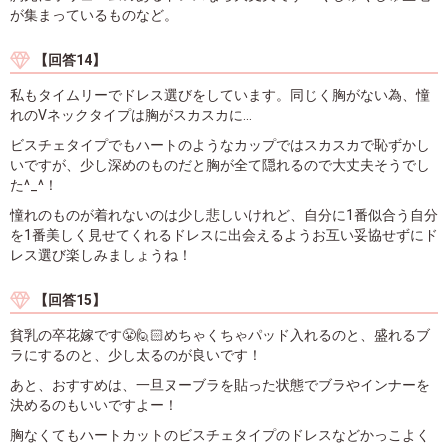
が集まっているものなど。
【回答14】
私もタイムリーでドレス選びをしています。同じく胸がない為、憧
れのVネックタイプは胸がスカスカに...
ビスチェタイプでもハートのようなカップではスカスカで恥ずかし
いですが、少し深めのものだと胸が全て隠れるので大丈夫そうでし
た^_^！
憧れのものが着れないのは少し悲しいけれど、自分に1番似合う自分
を1番美しく見せてくれるドレスに出会えるようお互い妥協せずにド
レス選び楽しみましょうね！
【回答15】
貧乳の卒花嫁です😤🙋🏻めちゃくちゃパッド入れるのと、盛れるブ
ラにするのと、少し太るのが良いです！
あと、おすすめは、一旦ヌーブラを貼った状態でブラやインナーを
決めるのもいいですよー！
胸なくてもハートカットのビスチェタイプのドレスなどかっこよく