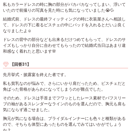
私もカラードレスの時に胸の部分がパカパカなってしまい、浮いて
いたので前撮りの写真を見た時にも気になっていました😭💦
結婚式前、ドレスの最終フィッティングの時に衣装屋さんへ相談し
て、ドレスの下に着るビスチェの中にパッドを入れるとだいぶ良く
なりましたよ☺️
ドレスの背中の部分なども出来るだけつめてもらって、ドレスのサ
イズもしっかり自分に合わせてもらったので結婚式当日はあまり違
和感なく着れたと思います🌸
【回答31】
先月挙式・披露宴を終えた者です。
私も貧乳なのが悩みで、さらにいかり肩だったため、ビスチェだと
角ばった骨格があらわになってしまうのが難点でした。
そのため、ドレスは手首までフワッとしたレース素材でパフスリー
ブの袖があるスレンダーなラインのものを選んだので、胸元も肩も
気にならず過ごせました。
胸元が気になる場合は、ブライダルインナーにも色々と種類がある
ので、そちらも体型にあったものを選んでみてはいかがでしょう
か？