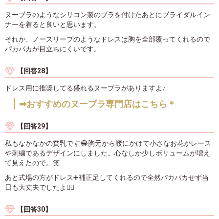
ヌーブラのようなシリコン製のブラを付けたあとにブライダルイン
ナーを着ると良いと思います。
それか、ノースリーブのようなドレスは胸を全部覆ってくれるので
パカパカが目立ちにくいです。
【回答28】
ドレス用に推奨してる盛れるヌーブラがありますよ♪
➡おすすめのヌーブラ専門店はこちら＊
【回答29】
私もなかなかの貧乳です😂胸元から腰にかけて小さなお花がレース
や刺繍であるデザインにしました。心なしか少しボリュームが増え
て見えたので。笑
あと式場の方がドレス➕補正足してくれるので全然パカパカせず当
日も大丈夫でしたよ🙆‍♀️
【回答30】