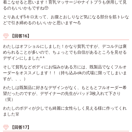
着こなせると思います！育乳マッサージやナイトブラも併用して見
るのもいいかもですね🥺
とりあえず5キロ太って、お腹とおしりなど気になる部分を筋トレな
どで引き締めるのもいいかと思います〜💪
【回答16】
わたしはオフショルにしました！かなり貧乳ですが、デコルテは褒
められることが多いので、ちょっとでも自信があるところを見せる
デザインにしました^ ^
そして貧乳などボディにお悩みがある方には、既製品でなくフルオ
ーダーをオススメします！！（持ち込みokの式場に限ってしまいま
すが、、、）
わたしは既製品に好きなデザインがなく、もともとフルオーダー希
望だったのですが、デザイナーの先生がパッド3枚入れて下さり
（笑）
わたしのボディが少しでも綺麗に女性らしく見える様に作ってくれ
ました👗
【回答17】