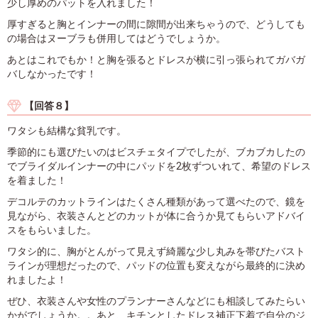
少し厚めのパットを入れました！
厚すぎると胸とインナーの間に隙間が出来ちゃうので、どうしても
の場合はヌーブラも併用してはどうでしょうか。
あとはこれでもか！と胸を張るとドレスが横に引っ張られてガバガ
バしなかったです！
【回答８】
ワタシも結構な貧乳です。
季節的にも選びたいのはビスチェタイプでしたが、ブカブカしたの
でブライダルインナーの中にパッドを2枚ずついれて、希望のドレス
を着ました！
デコルテのカットラインはたくさん種類があって選べたので、鏡を
見ながら、衣装さんとどのカットが体に合うか見てもらいアドバイ
スをもらいました。
ワタシ的に、胸がとんがって見えず綺麗な少し丸みを帯びたバスト
ラインが理想だったので、パッドの位置も変えながら最終的に決め
れましたよ！
ぜひ、衣装さんや女性のプランナーさんなどにも相談してみたらい
かがでしょうか。。あと、キチンとしたドレス補正下着で自分のジ