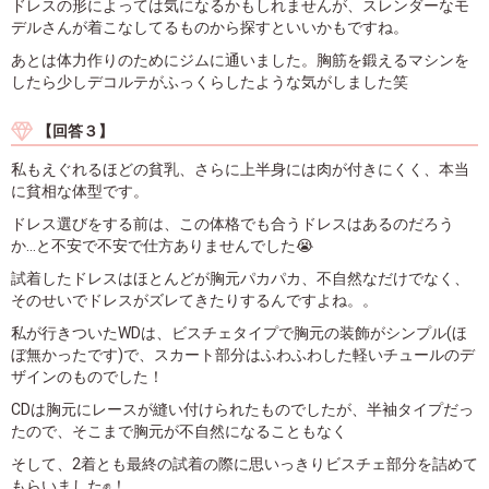
ドレスの形によっては気になるかもしれませんが、スレンダーなモ
デルさんが着こなしてるものから探すといいかもですね。
あとは体力作りのためにジムに通いました。胸筋を鍛えるマシンを
したら少しデコルテがふっくらしたような気がしました笑
【回答３】
私もえぐれるほどの貧乳、さらに上半身には肉が付きにくく、本当
に貧相な体型です。
ドレス選びをする前は、この体格でも合うドレスはあるのだろう
か…と不安で不安で仕方ありませんでした😭
試着したドレスはほとんどが胸元パカパカ、不自然なだけでなく、
そのせいでドレスがズレてきたりするんですよね。。
私が行きついたWDは、ビスチェタイプで胸元の装飾がシンプル(ほ
ぼ無かったです)で、スカート部分はふわふわした軽いチュールのデ
ザインのものでした！
CDは胸元にレースが縫い付けられたものでしたが、半袖タイプだっ
たので、そこまで胸元が不自然になることもなく
そして、2着とも最終の試着の際に思いっきりビスチェ部分を詰めて
もらいました✊！