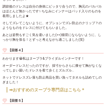
調節後のドレスは自分の身体にピッタリ合うので、胸元のパカパカ
はほとんど無かったです✨ちなみにインナーはパッド入りのものを
着用しましたよ★
そしてズレてこないように、オプションでズレ防止のクリップ？の
ようなものをドレスに付けてもらいました。
あとは姿勢もすごく気を遣いました(><)猫背にならないように、し
っかり胸を張る！とずっと考えながら過ごしました(笑)
【回答４】
わかります😭私はヌーブラ&ブライダルインナーです！
オーダードレスだったのですが、採寸からさらに痩せて胸がなくな
ってしまい届いたドレスを着て歩くとズルズル…
ネットでドレスズレ落ち防止商品を買い漁ってタオルも詰めてしの
ぎました！
➡おすすめのヌーブラ専門店はこちら＊
【回答５】