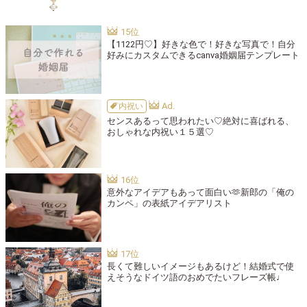
【1122円♡】好きな色で！好きな写真で！自分
好みにカスタムできるcanva婚姻届テンプレート
内祝い
センスあるって思われたい♡絶対に喜ばれる、
おしゃれな内祝い１５選♡
意外なアイデアもあって面白い🫶新郎の「俺の
カンペ」の表紙アイデアリスト
長くて難しいイメージもあるけど！結婚式で使
えそうなドイツ語のおめでたいフレーズ帳♩