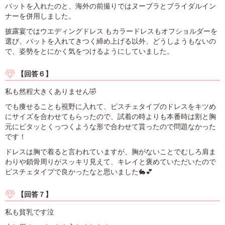
パットを入れたのと、海外の前撮りではヌーブラとブライダルイン
ナーを併用しました。
披露宴ではウエディングドレス もカラードレスもオフショルダーを
選び、パットを入れてきつく締め上げる以外、どうしようもないの
で、姿勢をとにかく気をつけるようにしていました。
【回答６】
私も然程大きくありません🤣
でも痩せることも視野に入れて、ビスチェタイプのドレスをキツめ
にサイズを合わせてもらったので、試着の時よりも本番時は割と胸
元にピタッとくっつくような形で合わせて貰ったので問題なかった
です！
ドレスは胸で着ると言われていますが、胸がないことでむしろ肩ま
わりや鎖骨周りがスッキリ見えて、キレイと褒めていただいたので
ビスチェタイプで良かったなと思いました🐇💕
【回答７】
私も貧乳です泣