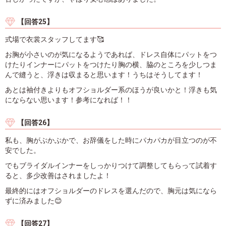
【回答25】
式場で衣裳スタッフしてます🥰
お胸が小さいのが気になるようであれば、ドレス自体にパットをつ
けたりインナーにパットをつけたり胸の横、脇のところを少しつま
んで縫うと、浮きは収まると思います！うちはそうしてます！
あとは袖付きよりもオフショルダー系のほうが良いかと！浮きも気
にならない思います！参考になれば！！
【回答26】
私も、胸がぶかぶかで、お辞儀をした時にパカパカが目立つのが不
安でした。
でもブライダルインナーをしっかりつけて調整してもらって試着す
ると、多少改善はされましたよ！
最終的にはオフショルダーのドレスを選んだので、胸元は気になら
ずに済みました😊
【回答27】