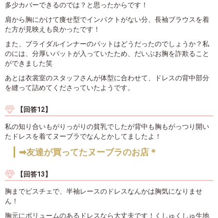
多少カバーできるのでは？と思ったからです！
肩から胸にかけて痩せ型でインパクトがない分、長袖ブラウスを着
た方が見映えも良かったです！
また、ブライダルインナーのパットはどうだったのでしょうか？私
のには、分厚いパットが入っていたため、だいぶお胸を詐欺ること
ができました笑
あとは衣裳室のスタッフさんが体型に合わせて、ドレスの背中部分
を縫って詰めてくださっていたようです。
【回答12】
私の知り合いもがりっがりの貧乳でしたが背中も胸もがっつり開い
たドレスを着てヌーブラでなんとかしてましたよ！
➡友達が買ってたヌーブラのお店＊
【回答13】
胸までビスチェで、半袖レースのドレスなんかは胸気になりませ
ん！
胸元にボリュームのあるドレスなら大丈夫です！くしゅくしゅ生地