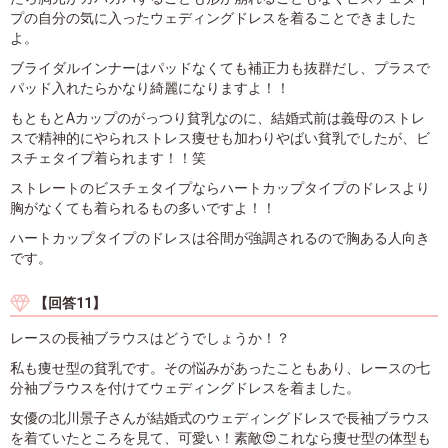
プの自分の気に入ったウェディングドレスを着ることできました
よ。
ブライダルインナーはパッドなくても補正力も抜群だし、プラスで
パッド入れたらかなり綺麗になりますよ！！
もともとAカップのがっつり貧乳なのに、結婚式前は義母のストレ
スで精神的にやられストレス痩せも加わりやばい貧乳でしたが、ビ
スチェタイプ着られます！！笑
ストレートのビスチェタイプならハートカップタイプのドレスより
胸がなくても着られるもの多いですよ！！
ハートカップタイプのドレスは谷間が強調されるので胸ある人向き
です。
【回答11】
レースの長袖ブラウスはどうでしょうか！？
私も痩せ型の貧乳です。その悩みがあったこともあり、レースの七
分袖ブラウスを付けてウェディングドレスを着ました。
女優の北川景子さんが結婚式のウェディングドレスで長袖ブラウス
を着ていたところを見て、可愛い！素敵😍これなら痩せ型の体型も