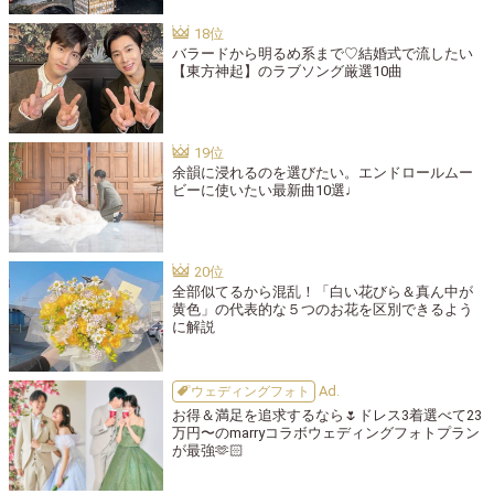
バラードから明るめ系まで♡結婚式で流したい
【東方神起】のラブソング厳選10曲
余韻に浸れるのを選びたい。エンドロールムー
ビーに使いたい最新曲10選♩
全部似てるから混乱！「白い花びら＆真ん中が
黄色」の代表的な５つのお花を区別できるよう
に解説
ウェディングフォト
お得＆満足を追求するなら🌷ドレス3着選べて23
万円〜のmarryコラボウェディングフォトプラン
が最強🫶🏻