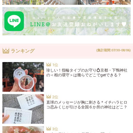
ランキング
(集計期間:07/30-08/06)
珍しい！指輪タイプのお守り💍京都・下鴨神社
の＜相の環守＞は幾らでどこでgetできる？
直球のメッセージが胸に刺さる＊イチハラヒロ
コ恋みくじが引ける全国６か所の神社はどこ？