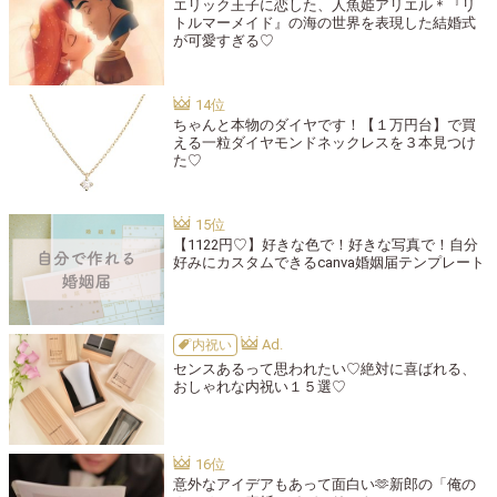
エリック王子に恋した、人魚姫アリエル＊『リ
トルマーメイド』の海の世界を表現した結婚式
が可愛すぎる♡
ちゃんと本物のダイヤです！【１万円台】で買
える一粒ダイヤモンドネックレスを３本見つけ
た♡
【1122円♡】好きな色で！好きな写真で！自分
好みにカスタムできるcanva婚姻届テンプレート
内祝い
センスあるって思われたい♡絶対に喜ばれる、
おしゃれな内祝い１５選♡
意外なアイデアもあって面白い🫶新郎の「俺の