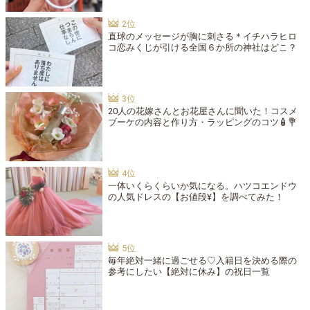
直球のメッセージが胸に刺さる＊イチハラヒロ
コ恋みくじが引ける全国６か所の神社はどこ？
20人の花嫁さんとお花屋さんに聞いた！コスメ
ブーケの内容と作り方・ラッピングのコツ🧴💐
一体いくらくらいか気になる。ハツコエンドウ
の人気ドレスの【お値段¥】を調べてみた！
毎年絶対一緒に過ごせる♡入籍日を決める際の
参考にしたい【絶対に休み】の祝日一覧