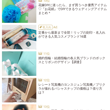
花嫁DIYに迷ったら、まず買うべき優秀アイテム
♡『お花紙』でDIYできるウェディングアイテム
まとめ＊
名入れ
定番から最新まで全部！リップの刻印・名入れ
ができる人気コスメブランド16選
婚約指輪・結婚指輪の各人気ブランドのボック
スとリボンのデザイン【調査】
レシート写真機のヨンスジュン写真機／プリク
ラが撮れるパシャスナップの価格は？借り方
は？