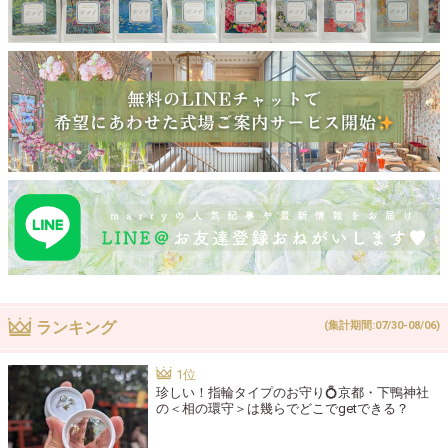
ランキング
(集計期間:07/30-08/06)
珍しい！指輪タイプのお守り💍京都・下鴨神社
の＜相の環守＞は幾らでどこでgetできる？