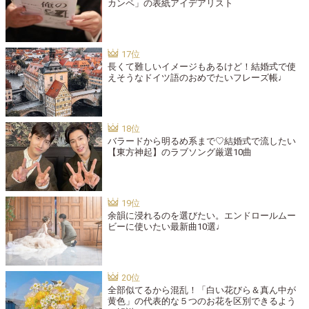
カンペ」の表紙アイデアリスト
長くて難しいイメージもあるけど！結婚式で使
えそうなドイツ語のおめでたいフレーズ帳♩
バラードから明るめ系まで♡結婚式で流したい
【東方神起】のラブソング厳選10曲
余韻に浸れるのを選びたい。エンドロールムー
ビーに使いたい最新曲10選♩
全部似てるから混乱！「白い花びら＆真ん中が
黄色」の代表的な５つのお花を区別できるよう