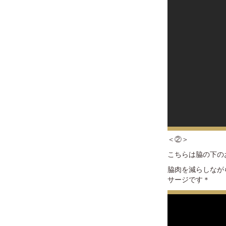
＜②＞
こちらは脇の下の
脇肉を減らしなが
サージです＊