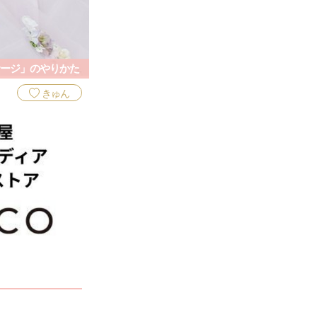
ージ」のやりかた
きゅん