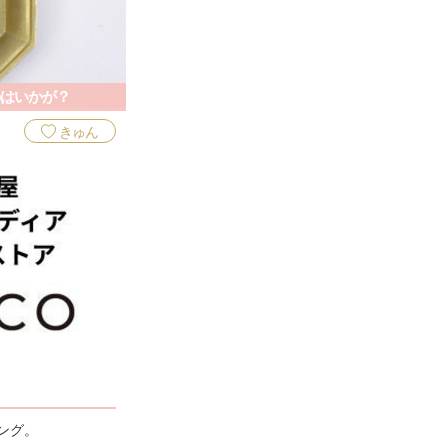
のはいかが？
きゅん
ング。