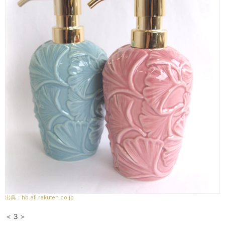
hb.afl.rakuten.co.jp
＜３＞