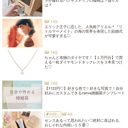
ラが撮れるパシャスナップの価格は？借り方
は？
エリック王子に恋した、人魚姫アリエル＊『リ
トルマーメイド』の海の世界を表現した結婚式
が可愛すぎる♡
ちゃんと本物のダイヤです！【１万円台】で買
える一粒ダイヤモンドネックレスを３本見つけ
た♡
【1122円♡】好きな色で！好きな写真で！自分
好みにカスタムできるcanva婚姻届テンプレート
内祝い
センスあるって思われたい♡絶対に喜ばれる、
おしゃれな内祝い１５選♡