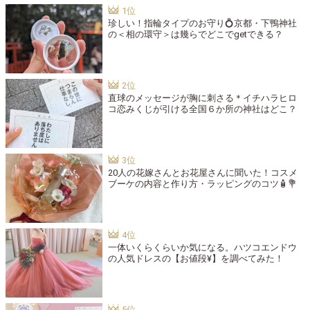
珍しい！指輪タイプのお守り💍京都・下鴨神社
の＜相の環守＞は幾らでどこでgetできる？
直球のメッセージが胸に刺さる＊イチハラヒロ
コ恋みくじが引ける全国６か所の神社はどこ？
20人の花嫁さんとお花屋さんに聞いた！コスメ
ブーケの内容と作り方・ラッピングのコツ🧴💐
一体いくらくらいか気になる。ハツコエンドウ
の人気ドレスの【お値段¥】を調べてみた！