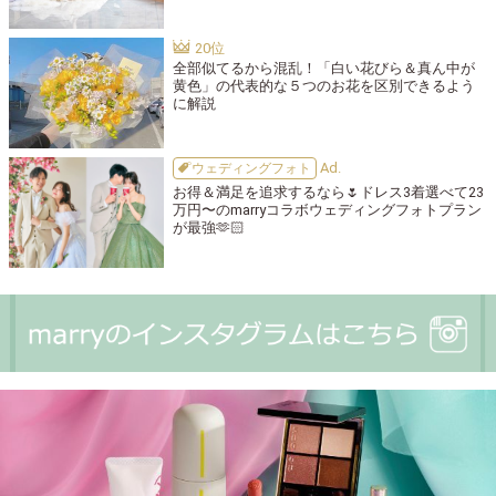
全部似てるから混乱！「白い花びら＆真ん中が
黄色」の代表的な５つのお花を区別できるよう
に解説
ウェディングフォト
お得＆満足を追求するなら🌷ドレス3着選べて23
万円〜のmarryコラボウェディングフォトプラン
が最強🫶🏻