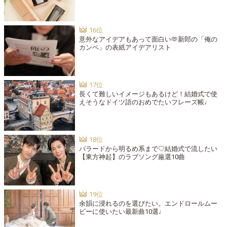
意外なアイデアもあって面白い🫶新郎の「俺の
カンペ」の表紙アイデアリスト
長くて難しいイメージもあるけど！結婚式で使
えそうなドイツ語のおめでたいフレーズ帳♩
バラードから明るめ系まで♡結婚式で流したい
【東方神起】のラブソング厳選10曲
余韻に浸れるのを選びたい。エンドロールムー
ビーに使いたい最新曲10選♩