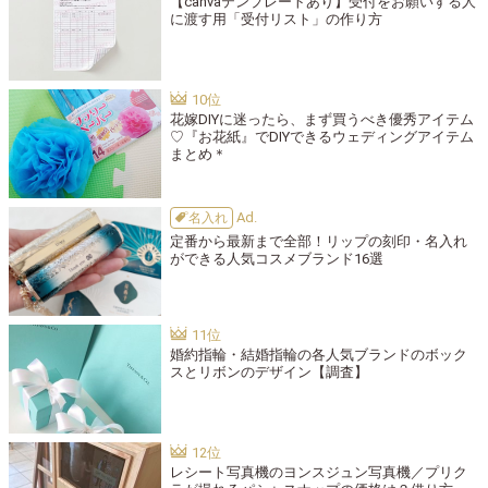
【canvaテンプレートあり】受付をお願いする人
に渡す用「受付リスト」の作り方
花嫁DIYに迷ったら、まず買うべき優秀アイテム
♡『お花紙』でDIYできるウェディングアイテム
まとめ＊
名入れ
定番から最新まで全部！リップの刻印・名入れ
ができる人気コスメブランド16選
婚約指輪・結婚指輪の各人気ブランドのボック
スとリボンのデザイン【調査】
レシート写真機のヨンスジュン写真機／プリク