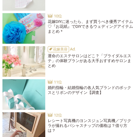
花嫁DIYに迷ったら、まず買うべき優秀アイテム
♡『お花紙』でDIYできるウェディングアイテム
まとめ＊
花嫁美容
運命のエステサロンはどこ？「ブライダルエス
テ」の体験プランがある大手おすすめサロンま
とめ
婚約指輪・結婚指輪の各人気ブランドのボック
スとリボンのデザイン【調査】
レシート写真機のヨンスジュン写真機／プリク
ラが撮れるパシャスナップの価格は？借り方
は？