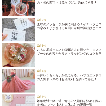
の＜相の環守＞は幾らでどこでgetできる？
直球のメッセージが胸に刺さる＊イチハラヒロ
コ恋みくじが引ける全国６か所の神社はどこ？
20人の花嫁さんとお花屋さんに聞いた！コスメ
ブーケの内容と作り方・ラッピングのコツ🧴💐
一体いくらくらいか気になる。ハツコエンドウ
の人気ドレスの【お値段¥】を調べてみた！
毎年絶対一緒に過ごせる♡入籍日を決める際の
参考にしたい【絶対に休み】の祝日一覧