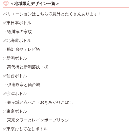
＜地域限定デザイン一覧＞
バリエーションはこちら♡意外とたくさんあります！
✅東日本ボトル
・徳川家の家紋
✅北海道ボトル
・時計台やテレビ塔
✅新潟ボトル
・萬代橋と新潟芸妓・柳
✅仙台ボトル
・伊達政宗と仙台城
✅会津ボトル
・鶴ヶ城と赤べこ・おきあがりこぼし
✅東京ボトル
・東京タワーとレインボーブリッジ
✅東京おもてなしボトル