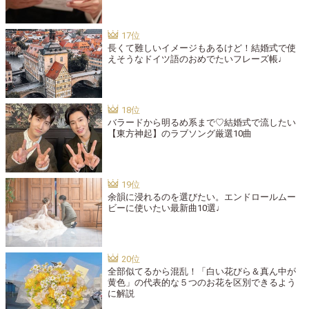
長くて難しいイメージもあるけど！結婚式で使
えそうなドイツ語のおめでたいフレーズ帳♩
バラードから明るめ系まで♡結婚式で流したい
【東方神起】のラブソング厳選10曲
余韻に浸れるのを選びたい。エンドロールムー
ビーに使いたい最新曲10選♩
全部似てるから混乱！「白い花びら＆真ん中が
黄色」の代表的な５つのお花を区別できるよう
に解説