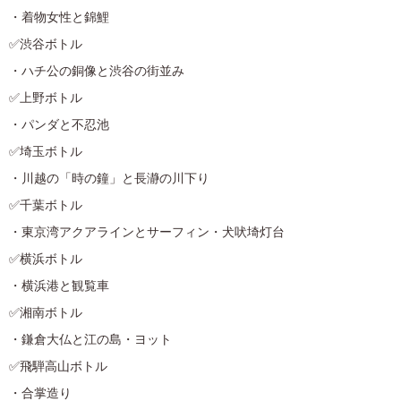
・着物女性と錦鯉
✅渋谷ボトル
・ハチ公の銅像と渋谷の街並み
✅上野ボトル
・パンダと不忍池
✅埼玉ボトル
・川越の「時の鐘」と長瀞の川下り
✅千葉ボトル
・東京湾アクアラインとサーフィン・犬吠埼灯台
✅横浜ボトル
・横浜港と観覧車
✅湘南ボトル
・鎌倉大仏と江の島・ヨット
✅飛騨高山ボトル
・合掌造り