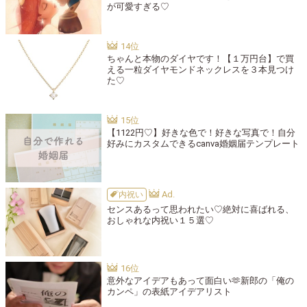
が可愛すぎる♡
ちゃんと本物のダイヤです！【１万円台】で買
える一粒ダイヤモンドネックレスを３本見つけ
た♡
【1122円♡】好きな色で！好きな写真で！自分
好みにカスタムできるcanva婚姻届テンプレート
内祝い
センスあるって思われたい♡絶対に喜ばれる、
おしゃれな内祝い１５選♡
意外なアイデアもあって面白い🫶新郎の「俺の
カンペ」の表紙アイデアリスト