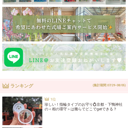
ランキング
(集計期間:07/29-08/05)
珍しい！指輪タイプのお守り💍京都・下鴨神社
の＜相の環守＞は幾らでどこでgetできる？