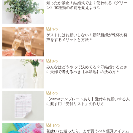
知ったか禁止！結婚式でよく使われる《グリー
ン》10種類の名前を覚えよう♡
ゲストにはお願いしない！新郎新婦が乾杯の発
声をするメリットと方法＊
みんなはどうやって決めてる？♡結婚するとき
に夫婦で考えるべき【本籍地】の決め方＊
【canvaテンプレートあり】受付をお願いする人
に渡す用「受付リスト」の作り方
花嫁DIYに迷ったら、まず買うべき優秀アイテム