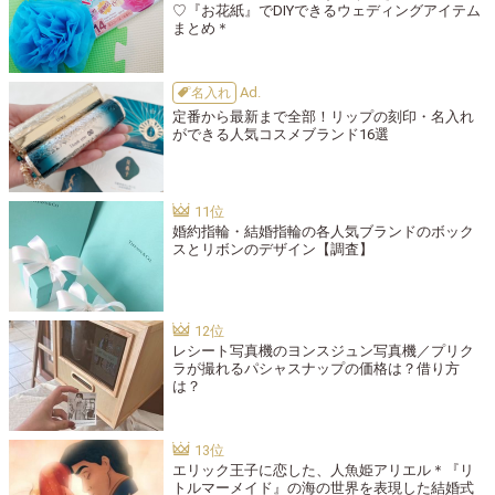
♡『お花紙』でDIYできるウェディングアイテム
まとめ＊
名入れ
定番から最新まで全部！リップの刻印・名入れ
ができる人気コスメブランド16選
婚約指輪・結婚指輪の各人気ブランドのボック
スとリボンのデザイン【調査】
レシート写真機のヨンスジュン写真機／プリク
ラが撮れるパシャスナップの価格は？借り方
は？
エリック王子に恋した、人魚姫アリエル＊『リ
トルマーメイド』の海の世界を表現した結婚式