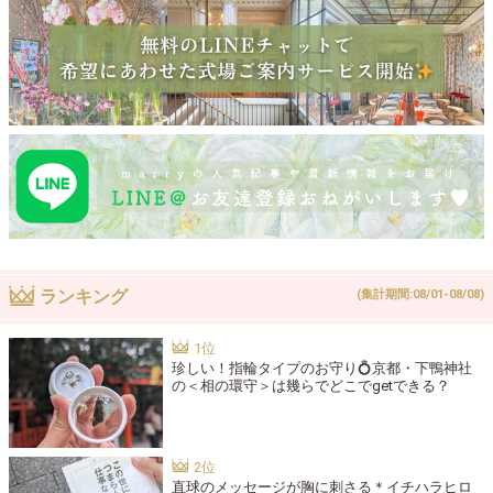
ランキング
(集計期間:08/01-08/08)
珍しい！指輪タイプのお守り💍京都・下鴨神社
の＜相の環守＞は幾らでどこでgetできる？
直球のメッセージが胸に刺さる＊イチハラヒロ