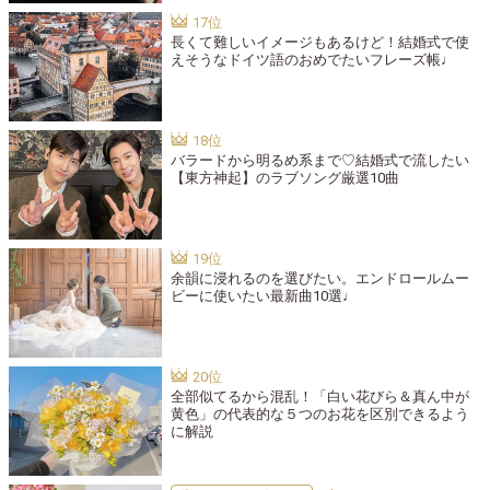
長くて難しいイメージもあるけど！結婚式で使
えそうなドイツ語のおめでたいフレーズ帳♩
バラードから明るめ系まで♡結婚式で流したい
【東方神起】のラブソング厳選10曲
余韻に浸れるのを選びたい。エンドロールムー
ビーに使いたい最新曲10選♩
全部似てるから混乱！「白い花びら＆真ん中が
黄色」の代表的な５つのお花を区別できるよう
に解説