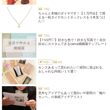
ちゃんと本物のダイヤです！【１万円台】で買
える一粒ダイヤモンドネックレスを３本見つけ
た♡
【1122円♡】好きな色で！好きな写真で！自分
好みにカスタムできるcanva婚姻届テンプレート
内祝い
センスあるって思われたい♡絶対に喜ばれる、
おしゃれな内祝い１５選♡
意外なアイデアもあって面白い🫶新郎の「俺の
カンペ」の表紙アイデアリスト