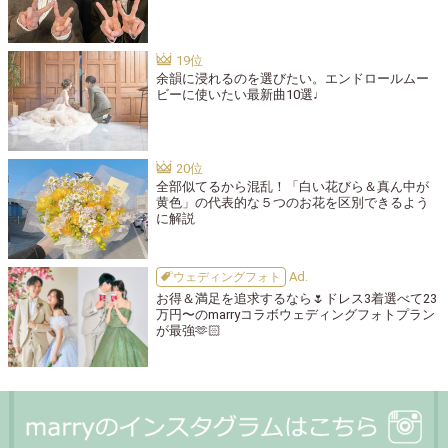
余韻に浸れるのを選びたい。エンドロールムー
ビーに使いたい最新曲10選♩
全部似てるから混乱！「白い花びら＆真ん中が
黄色」の代表的な５つのお花を区別できるよう
に解説
ウェディングフォト
お得＆満足を追求するなら🌷ドレス3着選べて23
万円〜のmarryコラボウェディングフォトプラン
が最強🫶🏻