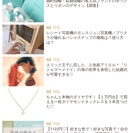
婚約指輪・結婚指輪の各人気ブランドのボック
スとリボンのデザイン【調査】
レシート写真機のヨンスジュン写真機／プリク
ラが撮れるパシャスナップの価格は？借り方
は？
エリック王子に恋した、人魚姫アリエル＊『リ
トルマーメイド』の海の世界を表現した結婚式
が可愛すぎる♡
ちゃんと本物のダイヤです！【１万円台】で買
える一粒ダイヤモンドネックレスを３本見つけ
た♡
【1122円♡】好きな色で！好きな写真で！自分