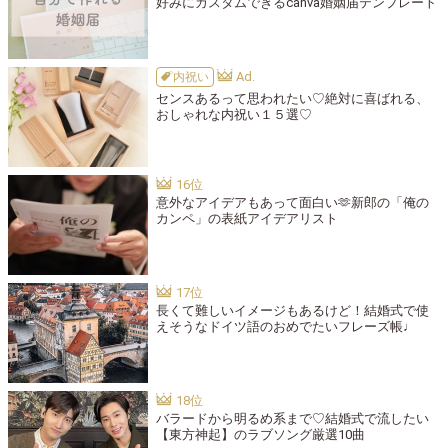
好みにカスタムできるcanva婚姻届テンプレート
内祝い
センスあるって思われたい♡絶対に喜ばれる、
おしゃれな内祝い１５選♡
意外なアイデアもあって面白い🫶新郎の「俺の
カンペ」の表紙アイデアリスト
長くて難しいイメージもあるけど！結婚式で使
えそうなドイツ語のおめでたいフレーズ帳♩
バラードから明るめ系まで♡結婚式で流したい
【東方神起】のラブソング厳選10曲