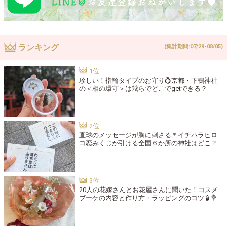
ランキング
(集計期間:07/29-08/05)
珍しい！指輪タイプのお守り💍京都・下鴨神社
の＜相の環守＞は幾らでどこでgetできる？
直球のメッセージが胸に刺さる＊イチハラヒロ
コ恋みくじが引ける全国６か所の神社はどこ？
20人の花嫁さんとお花屋さんに聞いた！コスメ
ブーケの内容と作り方・ラッピングのコツ🧴💐